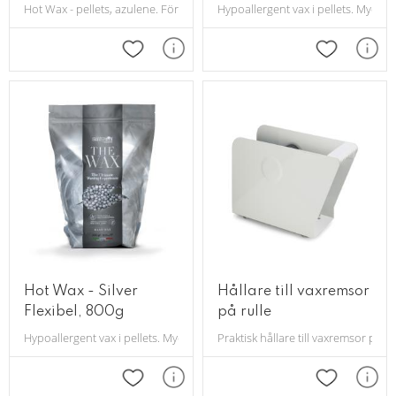
Hot Wax - pellets, azulene. För alla hudtyper. Flexibelt. Går även att vär
Hypoallergent vax i pellets. Mycket
Lägg till i favoriter
Lägg till i 
Hot Wax - Silver
Hållare till vaxremsor
Flexibel, 800g
på rulle
Hypoallergent vax i pellets. Mycket effektivt och skonsamt vax.
Praktisk hållare till vaxremsor på ru
Lägg till i favoriter
Lägg till i 