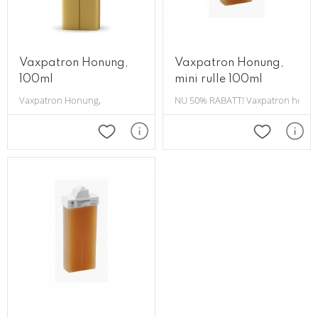
Vaxpatron Honung,
Vaxpatron Honung,
100ml
mini rulle 100ml
Vaxpatron Honung,
NU 50% RABATT! Vaxpatron honung,
Lägg till i favoriter
Lägg till i 