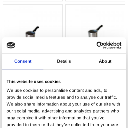
Consent
Details
About
Insats till
Insats till
vaxburkvärmare -
vaxburkvärmare -
This website uses cookies
400ml
800ml
We use cookies to personalise content and ads, to
Tom burk till vaxburkvärmare. Med handtag. Passar bra till 400 ml vaxbur
Tom burk till vaxburkvärmare. Med h
provide social media features and to analyse our traffic.
We also share information about your use of our site with
Lägg till i favoriter
Lägg till i 
our social media, advertising and analytics partners who
may combine it with other information that you’ve
provided to them or that they’ve collected from your use