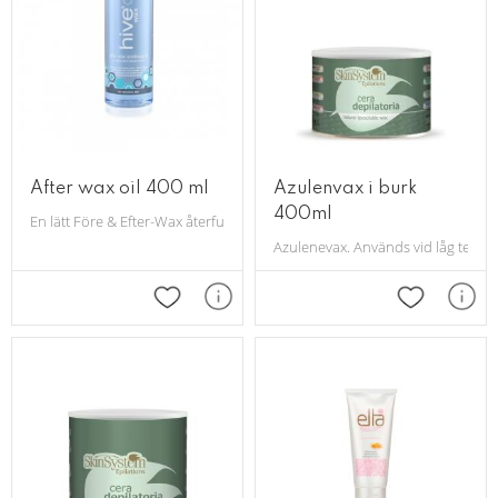
After wax oil 400 ml
Azulenvax i burk
400ml
En lätt Före & Efter-Wax återfuktande olja, som även tar bort vaxrester.
Azulenevax. Används vid låg temper
Lägg till i favoriter
Lägg till i 