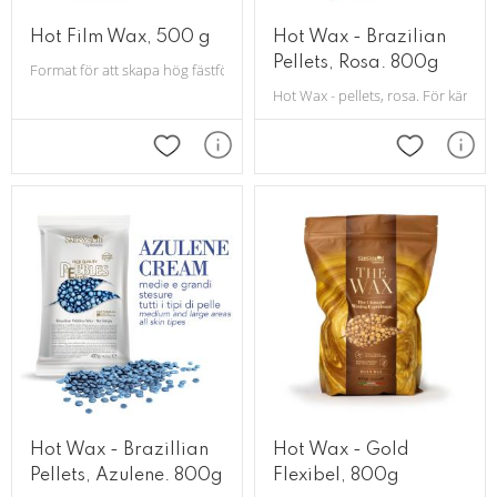
Hot Film Wax, 500 g
Hot Wax - Brazilian
Pellets, Rosa. 800g
Format för att skapa hög fästförmåga och är lämplig på mycket starkt hår
Hot Wax - pellets, rosa. För känsli
Lägg till i favoriter
Lägg till i 
Hot Wax - Brazillian
Hot Wax - Gold
Pellets, Azulene. 800g
Flexibel, 800g