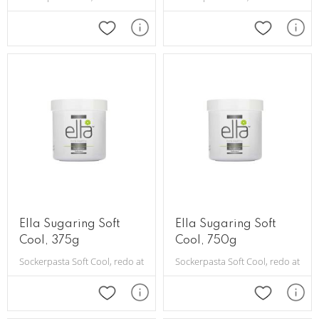
Lägg till i favoriter
Lägg till i 
Ella Sugaring Soft
Ella Sugaring Soft
Cool, 375g
Cool, 750g
Sockerpasta Soft Cool, redo att användas utan uppvärmning.
Sockerpasta Soft Cool, redo att a
Lägg till i favoriter
Lägg till i 