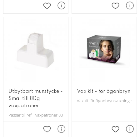
Lägg till i favoriter
Lägg till i 
Utbytbart munstycke -
Vax kit - för ögonbryn
Smal till 80g
Vax kit för ögonbrynsvaxning med t
vaxpatroner
Passar till refill vaxpatroner 80g
Lägg till i favoriter
Lägg till i 