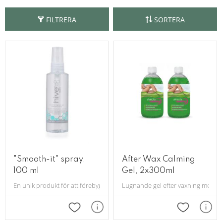
FILTRERA
SORTERA
"Smooth-it" spray,
After Wax Calming
100 ml
Gel, 2x300ml
En unik produkt för att förebygga och behandla inåtväxande hårstrån. Me
Lugnande gel efter vaxning med m
Lägg till i favoriter
Lägg till i 