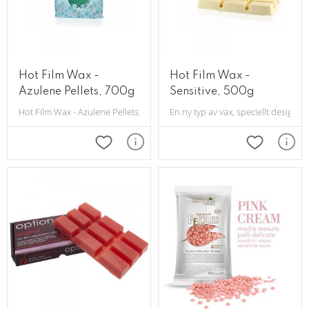
Hot Film Wax -
Hot Film Wax -
Azulene Pellets, 700g
Sensitive, 500g
Hot Film Wax - Azulene Pellets, för känslig hud
En ny typ av vax, speciellt designad 
Lägg till i favoriter
Lägg till i 