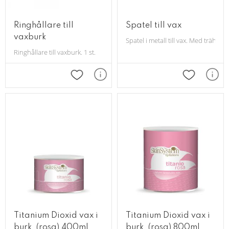
Ringhållare till
Spatel till vax
vaxburk
Spatel i metall till vax. Med trähand
Ringhållare till vaxburk. 1 st.
Lägg till i favoriter
Lägg till i 
Titanium Dioxid vax i
Titanium Dioxid vax i
burk, (rosa) 400ml
burk, (rosa) 800ml