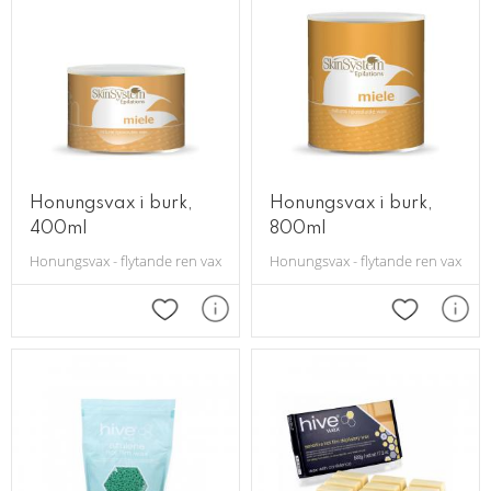
Honungsvax i burk,
Honungsvax i burk,
400ml
800ml
Honungsvax - flytande ren vax för alla hudtyper, tar effektivt bort hår fr
Honungsvax - flytande ren vax för a
Lägg till i favoriter
Lägg till i 