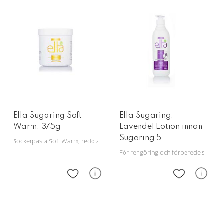
Ella Sugaring Soft
Ella Sugaring,
Warm, 375g
Lavendel Lotion innan
Sugaring 5...
Sockerpasta Soft Warm, redo att användas efter uppvärmning i vaxvärm
För rengöring och förberedelse av
Lägg till i favoriter
Lägg till i 