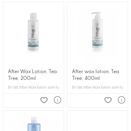
After Wax Lotion, Tea
After wax lotion, Tea
Tree, 200ml
Tree, 400ml
En lätt After-Wax lotion som lugnar och kyler efter vaxning. Tar även bort
En lätt After-Wax lotion som lugnar
Lägg till i favoriter
Lägg till i 