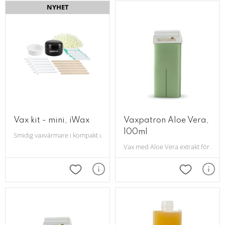
NYHET
Vax kit - mini, iWax
Vaxpatron Aloe Vera,
100ml
Smidig vaxvärmare i kompakt utförande, inklusive startkit.
Vax med Aloe Vera extrakt för att 
Lägg till i favoriter
Lägg till i 