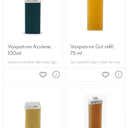
Vaxpatron Azulene,
Vaxpatron Gul refill,
100ml
75 ml
Vaxet innehåller det naturligt antiseptiska ämnet Azulene
​Gul vaxrefill utan roller för normal
Lägg till i favoriter
Lägg till i 