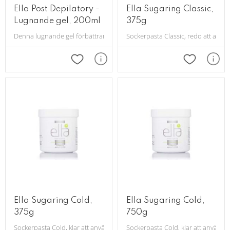
Ella Post Depilatory -
Ella Sugaring Classic,
Lugnande gel, 200ml
375g
Denna lugnande gel förbättrar tillståndet i huden efter en Sugaringbeha
Sockerpasta Classic, redo att anv
Lägg till i favoriter
Lägg till i 
Ella Sugaring Cold,
Ella Sugaring Cold,
375g
750g
Sockerpasta Cold, klar att användas utan uppvärmning.
Sockerpasta Cold, klar att använd