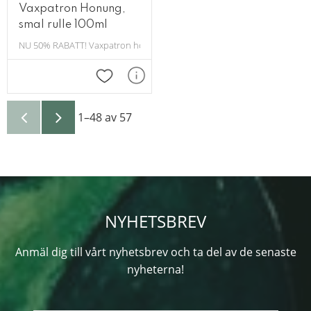
Vaxpatron Honung,
smal rulle 100ml
NU 50% RABATT! Vaxpatron honung smal rulle .
Lägg till i favoriter
1–
48
av
57
NYHETSBREV
Anmäl dig till vårt nyhetsbrev och ta del av de senaste
nyheterna!