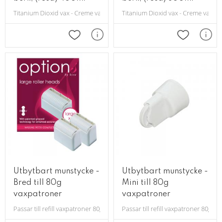
Titanium Dioxid vax - Creme vax för normal och känslig hud.
Titanium Dioxid vax - Creme vax fö
Lägg till i favoriter
Lägg till i 
Utbytbart munstycke -
Utbytbart munstycke -
Bred till 80g
Mini till 80g
vaxpatroner
vaxpatroner
Passar till refill vaxpatroner 80g
Passar till refill vaxpatroner 80g.