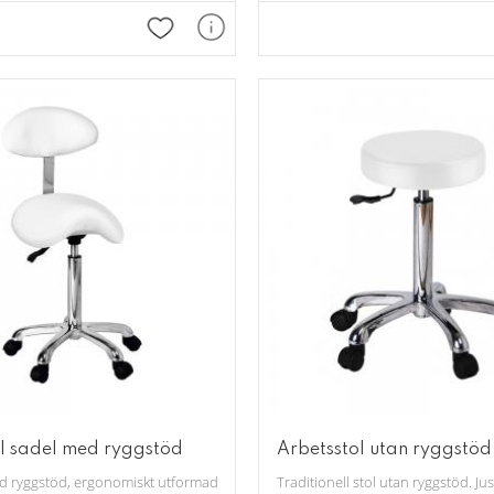
Lägg till i favoriter
l sadel med ryggstöd
Arbetsstol utan ryggstöd
, svart och grön.
 ryggstöd, ergonomiskt utformad. Finns i färgerna: vit och svart.
Traditionell stol utan ryggstöd. Jus