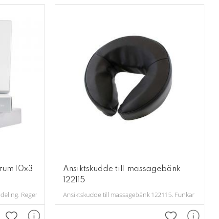
erum 10x3
Ansiktskudde till massagebänk
122115
ande och negativa yttre faktorer.
eedeling. Regenererar, ljusar upp och minskar missfärgningar i huden
Ansiktskudde till massagebänk 122115. Funkar även till