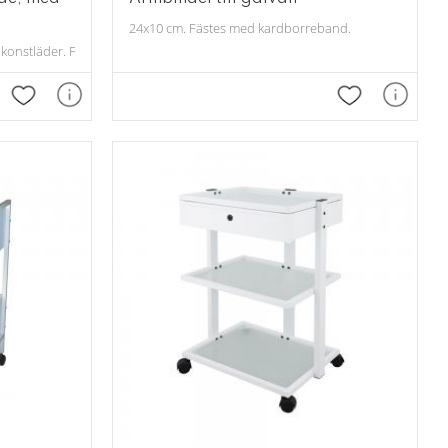
24x10 cm. Fästes med kardborreband.
onstläder. Finns i vit eller svart färg.
Lägg till i favoriter
Lägg till i fav