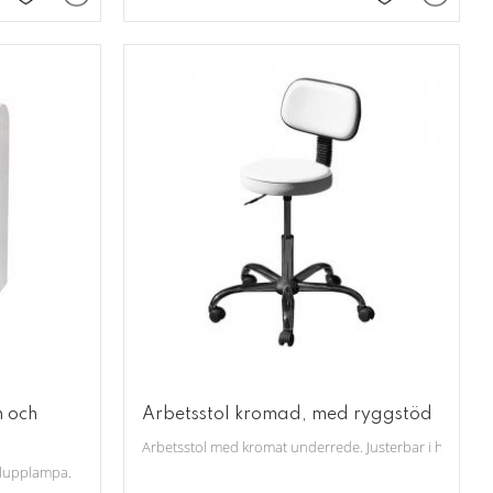
Lägg till i favoriter
Lägg till i fav
 och
Arbetsstol kromad, med ryggstöd
Arbetsstol med kromat underrede. Justerbar i höjd. Dyn
r lupplampa.