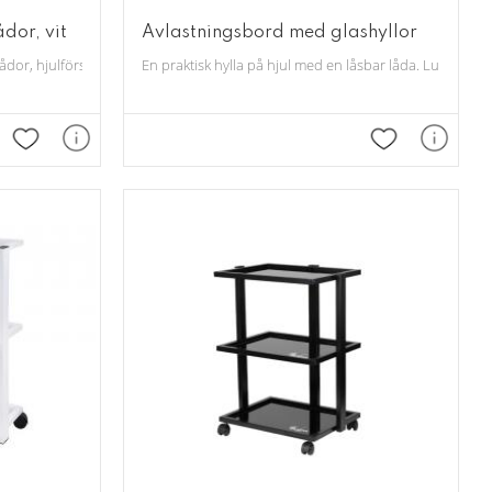
dor, vit
Avlastningsbord med glashyllor
ådor, hjulförsedd.
En praktisk hylla på hjul med en låsbar låda. Lupplampsf
Lägg till i favoriter
Lägg till i fav