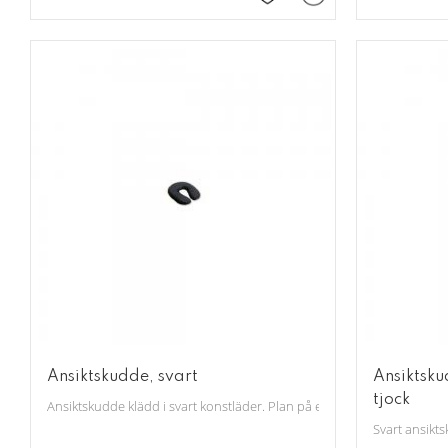
Lägg till i favoriter
Ansiktskudde, svart
Ansiktsku
tjock
Ansiktskudde klädd i svart konstläder. Plan på ena sidan.
Svart ansikts