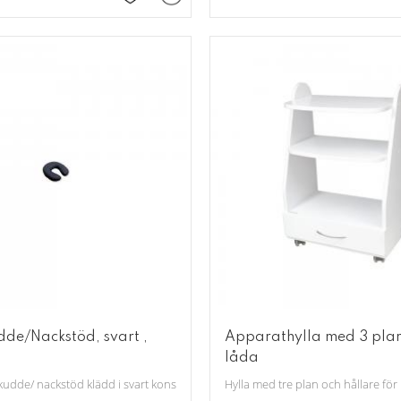
Lägg till i favoriter
dde/Nackstöd, svart ,
Apparathylla med 3 plan
låda
kudde/ nackstöd klädd i svart konstläder.
Hylla med tre plan och hållare fö