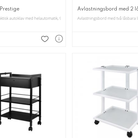
Prestige
Avlastningsbord med 2 lå
ktisk autoklav med helautomatik, 9 liter.
Avlastningsbord med två låsbara l
Lägg till i favoriter