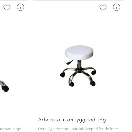
Lägg till i favoriter
Lägg till i fav
Arbetsstol utan ryggstöd, låg
terbar i höjd. Finns i färgerna: vit, svart och grå.
Extra låg arbetsstol, särskilt lämpad för de fotterapeut