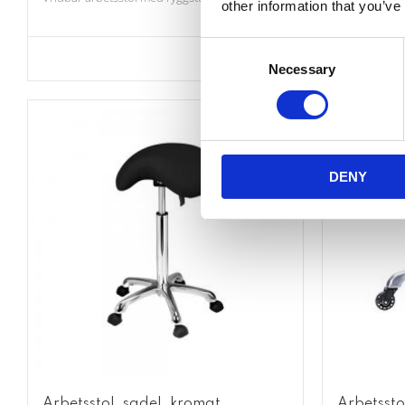
other information that you’ve
Consent
Lägg till i favoriter
Necessary
Selection
DENY
Arbetsstol, sadel, kromat
Arbetsst