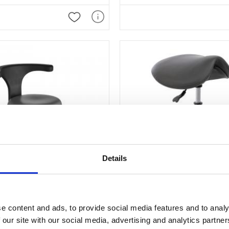
Lägg till i favoriter
Details
e content and ads, to provide social media features and to analy
l, för fotvård
Arbetsstol, sadel
 our site with our social media, advertising and analytics partn
rbetsstol som lämpar sig perfekt för dig som arbetar med fotvård eller tatuering
20% rabatt fram till sista augusti!