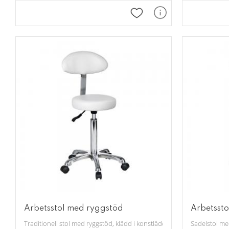
Lägg till i favoriter
Arbetsstol med ryggstöd
Arbetssto
Traditionell stol med ryggstöd, klädd i konstläder. Finns i färgerna: vit
Sadelstol med