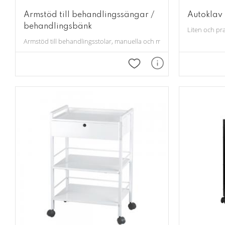
Armstöd till behandlingssängar /
Autoklav 
behandlingsbänk
Liten och pra
Armstöd till behandlingsstolar, manuella och motordrivna. 1 par
Lägg till i favoriter