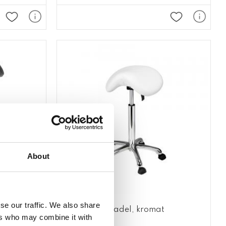
Lägg till i favoriter
Lägg till i fav
About
se our traffic. We also share
Arbetsstol, sadel, kromat
ers who may combine it with
underrede,
. Finns i färgerna: vit, grå och grön.
 Sadelstol som kan regleras med antingen hand- eller fotkontroll.