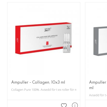
Visa fler
Ampuller - Collagen, 10x3 ml
Ampuller 
ml
Collagen Pure 100%. Avsedd för t ex roller för microneedeling.
Avsedd för t