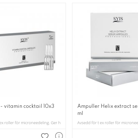
- vitamin cocktail 10x3
Ampuller Helix extract s
ml
 ex roller för microneedeling. Ger huden näring och fukt samt skyddar mot åldr
Avsedd för t ex roller för micron