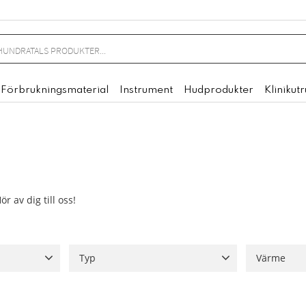
Förbrukningsmaterial
Instrument
Hudprodukter
Klinikut
r av dig till oss!
Typ
Värme
orer
2
TAPP
1
GÄNGA
1
Med värm