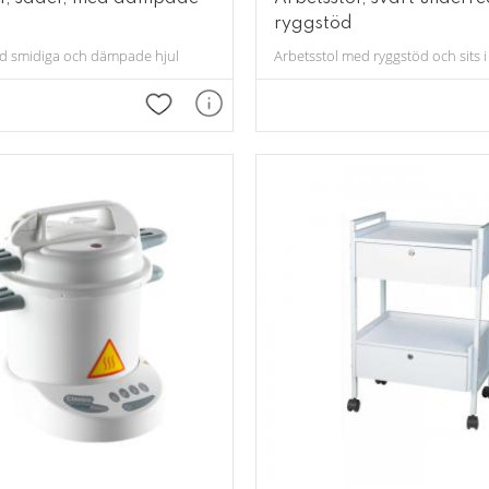
ryggstöd
ed smidiga och dämpade hjul
Arbetsstol med ryggstöd och sits i k
Lägg till i favoriter