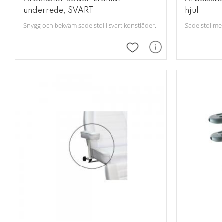
underrede, SVART
hjul
Snygg och bekväm sadelstol i svart konstläder. Reglerbar på höjden.
Sadelstol m
Lägg till i favoriter