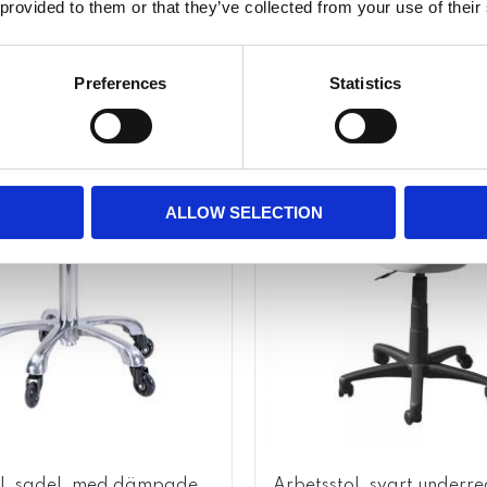
 provided to them or that they’ve collected from your use of their
Lägg till i favoriter
Preferences
Statistics
NYHET
ALLOW SELECTION
ol, sadel, med dämpade
Arbetsstol, svart underr