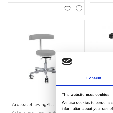
Lägg till i favoriter
Consent
This website uses cookies
We use cookies to personalis
Arbetsstol, SwingPlus II
Arbetssto
information about your use of
Vridbar arbetsstol med ryggstöd/armstöd
En praktisk a