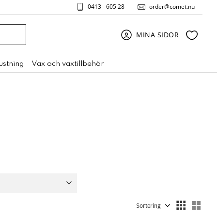
0413 - 605 28
order@comet.nu
Favori
MINA SIDOR
rustning
Vax och vaxtillbehör
e
1
Utan värme
1
Välj sortering
Välj