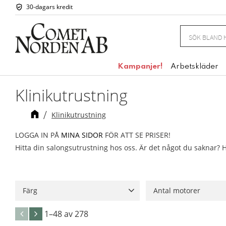
30-dagars kredit
Kampanjer!
Arbetskläder
Klinikutrustning
Klinikutrustning
LOGGA IN PÅ
MINA SIDOR
FÖR ATT SE PRISER!
Hitta din salongsutrustning hos oss. Är det något du saknar? Hö
Färg
Antal motorer
Vit
25
Svart
14
Grå
12
3 motorer
3
5 mot
1–
48
av
278
Grön
5
4 motorer
1