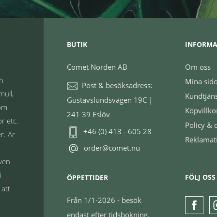
BUTIK
INFORMA
Comet Norden AB
Om oss
ch
Mina sid
Post & besöksadress:
mull,
Kundtjän
Gustavslundsvägen 19C |
nom
Köpvillko
241 39 Eslöv
r etc.
Policy & 
+46 (0) 413 - 605 28
r. Är
Reklamat
order@comet.nu
även
i
FÖLJ OSS
ÖPPETTIDER
 att
Från 1/1-2026 - besök
endast efter tidsbokning.