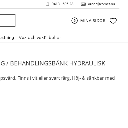
0413 - 605 28
order@comet.nu
Favori
MINA SIDOR
rustning
Vax och vaxtillbehör
G / BEHANDLINGSBÄNK HYDRAULISK
svård. Finns i vit eller svart färg. Höj- & sänkbar med