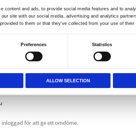
Behandlingssäng
e content and ads, to provide social media features and to analy
/
 our site with our social media, advertising and analytics partn
behandlingsbänk
 provided to them or that they’ve collected from your use of their
Behandlingsstol för kroppsvår
Preferences
Statistics
Lägg till i
Omdömen
ALLOW SELECTION
u