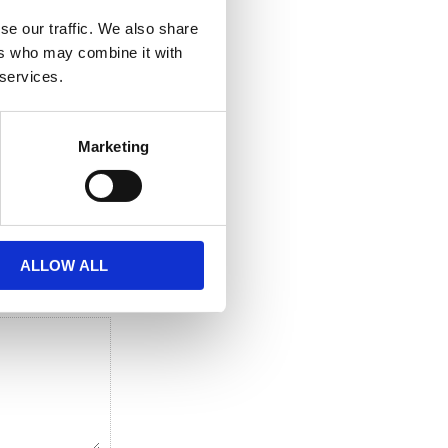
Behandlingssäng
se our traffic. We also share
/
ers who may combine it with
behandlingsbänk
 services.
3 motorer
d. Höj- & sänkbar med pump. Vit färg.
Funktionell behandlingssäng med 3 motorer.
Marketing
 favoriter
Lägg till i favoriter
ALLOW ALL