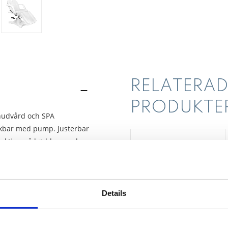
RELATERAD
PRODUKTE
 hudvård och SPA
nkbar med pump. Justerbar
rfunktion på bädden med
kte finns samt att armstöden
Details