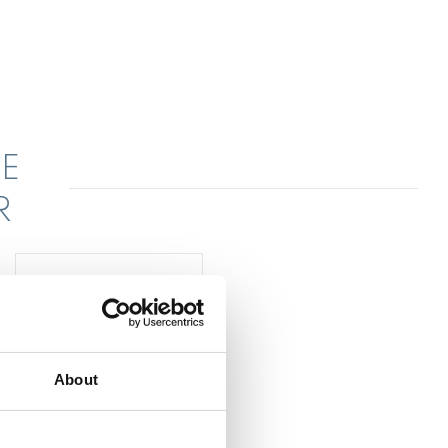
E
R
About