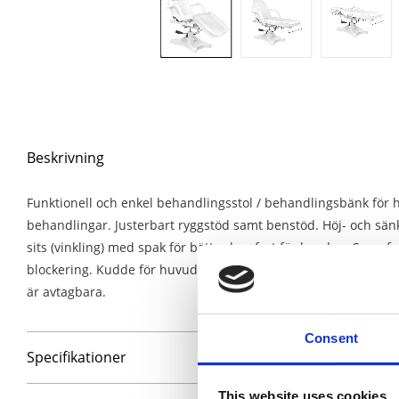
Beskrivning
Funktionell och enkel behandlingsstol / behandlingsbänk för
behandlingar. Justerbart ryggstöd samt benstöd. Höj- och sä
sits (vinkling) med spak för bättre komfort för kunden. Snur
blockering. Kudde för huvud samt armstöd ingår. Hål för ansi
är avtagbara.
Consent
Specifikationer
This website uses cookies