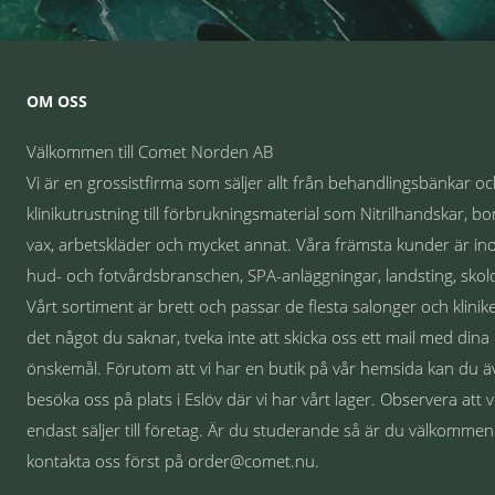
OM OSS
Välkommen till Comet Norden AB
Vi är en grossistfirma som säljer allt från behandlingsbänkar o
klinikutrustning till förbrukningsmaterial som Nitrilhandskar, bo
vax, arbetskläder och mycket annat. Våra främsta kunder är i
hud- och fotvårdsbranschen, SPA-anläggningar, landsting, skolo
Vårt sortiment är brett och passar de flesta salonger och klinike
det något du saknar, tveka inte att skicka oss ett mail med dina
önskemål. Förutom att vi har en butik på vår hemsida kan du 
besöka oss på plats i Eslöv där vi har vårt lager. Observera att v
endast säljer till företag. Är du studerande så är du välkommen
kontakta oss först på order@comet.nu.