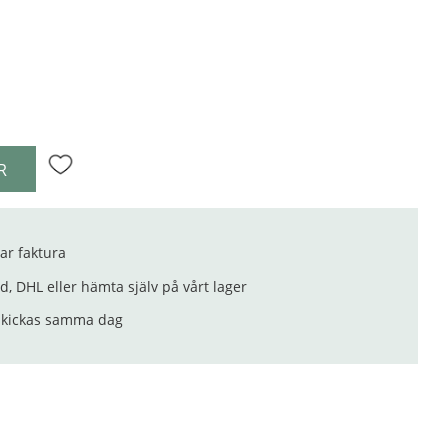
R
Lägg till i favoriter
ar faktura
, DHL eller hämta själv på vårt lager
 skickas samma dag