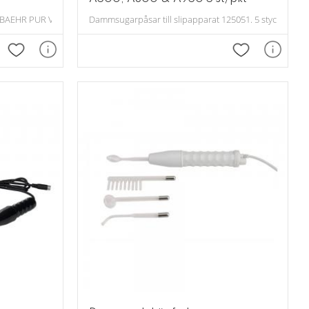
t.
BAEHR PUR VIA, 3 pack.
Dammsugarpåsar till slipapparat 125051. 5 stycken /pak
Lägg till i favoriter
Lägg till i fav