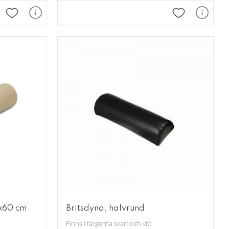
Lägg till i favoriter
Lägg till i fav
5x60 cm
Britsdyna, halvrund
Finns i färgerna svart och vitt