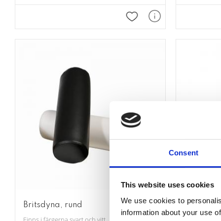
Lägg till i favoriter
Consent
This website uses cookies
We use cookies to personalis
Britsdyna, rund
Britspap
information about your use of
Finns i färgerna svart och vitt
Hållare för b