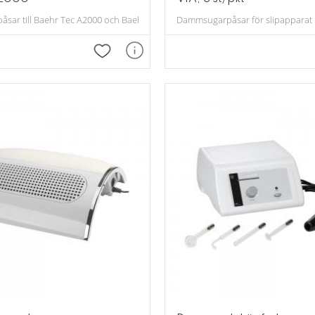
ar till Baehr Tec A2000 och Baehr Tec A1200 med microfiber. 5 stycken/pake
Dammsugarpåsar för slipapparat 
Lägg till i favoriter