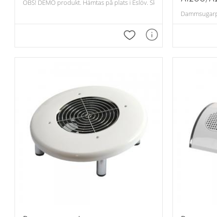
OBS! DEMO produkt. Hämtas på plats i Eslöv. Skickas inte. NYSKICK!
Dammsugarpås
Lägg till i favoriter