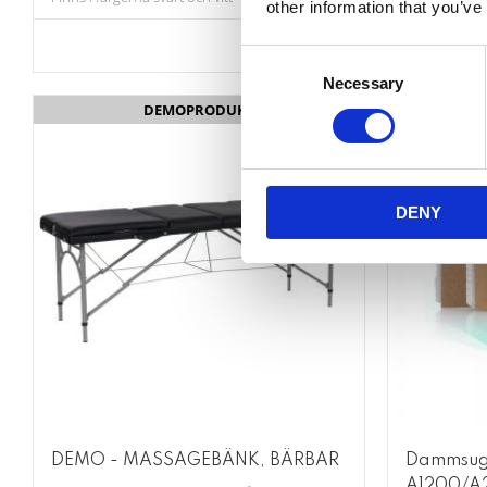
other information that you’ve
Lägg till i favoriter
Consent
Necessary
Selection
DEMOPRODUKT
DENY
DEMO - MASSAGEBÄNK, BÄRBAR
Dammsuga
A1200/A