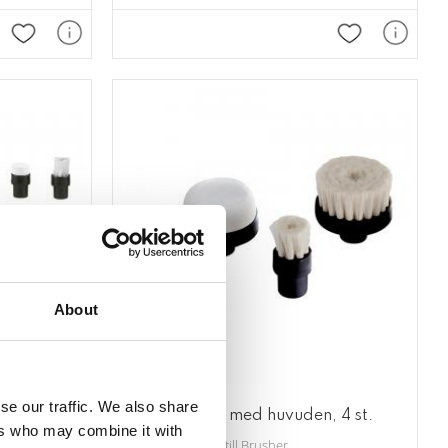
Lägg till i favoriter
Lägg till i fav
About
se our traffic. We also share
Brusher - set med huvuden, 4 st.
ers who may combine it with
Set med borstar till Brusher.