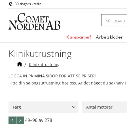
30-dagars kredit
Kampanjer!
Arbetskläder
Klinikutrustning
Klinikutrustning
LOGGA IN PÅ
MINA SIDOR
FÖR ATT SE PRISER!
Hitta din salongsutrustning hos oss. Är det något du saknar? Hö
Färg
Antal motorer
Vit
25
Svart
14
Grå
12
3 motorer
3
5 mot
49–
96
av
278
Grön
5
4 motorer
1