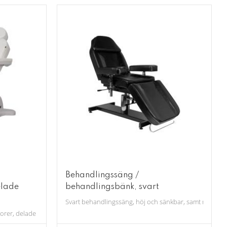
Behandlingssäng /
elade
behandlingsbänk, svart
Svart behandlingssäng, höj och sänkbar, samt reglerbar 
orer, delade ben. Till fotvård, hudvård och övrig kroppsvård