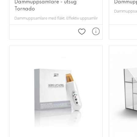
Dammuppsamlare - utsug
Dammupps
Tornado
Dammuppsamlare med fläkt. Effektiv uppsamling vid arbete med nagl
Lägg till i favoriter