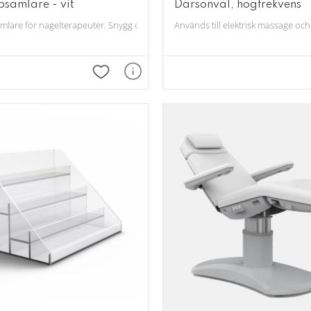
amlare - vit
Darsonval, högfrekvens
Dammuppsamlare för nagelterapeuter. Snygg och trevlig design. Två tystgåe
Används till elektrisk massage och
ar.
Lägg till i favoriter