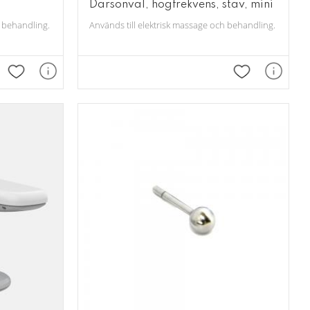
Darsonval, högfrekvens, stav, mini
nde fläktar som effektivt suger upp damm.
 behandling. Levereras med 4 olika glasstavar.
Används till elektrisk massage och behandling. Leverera
Lägg till i favoriter
Lägg till i fav