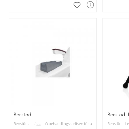
Lägg till i favoriter
Benstöd
Benstöd, 
Benstöd att lägga på behandlingssbritsen för att underlätta vid fotvå
Benstöd till 