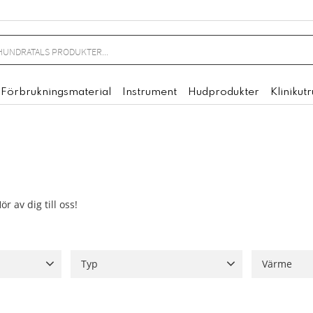
Förbrukningsmaterial
Instrument
Hudprodukter
Klinikut
r av dig till oss!
Typ
Värme
orer
2
TAPP
1
GÄNGA
1
Med värm