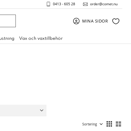
0413 - 605 28
order@comet.nu
Favori
MINA SIDOR
rustning
Vax och vaxtillbehör
e
1
Utan värme
1
Välj sortering
Välj