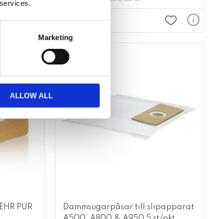
 services.
Lägg till i favoriter
Lägg till i fav
Marketing
ALLOW ALL
AEHR PUR
Dammsugarpåsar till slipapparat
A500, A800 & A950 5 st/pkt