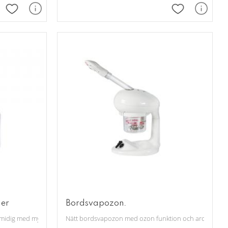
Lägg till i favoriter
Lägg till i fav
ier
Bordsvapozon.
dödande stoppning.
smidig med mycket bra ljus. Utmärkt för exempelvis manikyr.
Nätt bordsvapozon med ozon funktion och aromaterapi f