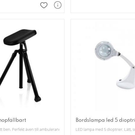
Lägg till i favoriter
hopfällbart
Bordslampa led 5 dioptr
rd samt pedikyr.
ett ben. Perfekt även till ambulerande terapeuter. Stabil, tysk kvalitet. Svamp
LED lampa med 5 dioptrier. Lätt, 