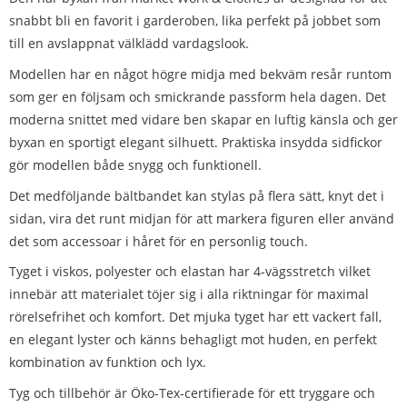
snabbt bli en favorit i garderoben, lika perfekt på jobbet som
till en avslappnat välklädd vardagslook.
Modellen har en något högre midja med bekväm resår runtom
som ger en följsam och smickrande passform hela dagen. Det
moderna snittet med vidare ben skapar en luftig känsla och ger
byxan en sportigt elegant silhuett. Praktiska insydda sidfickor
gör modellen både snygg och funktionell.
Det medföljande bältbandet kan stylas på flera sätt, knyt det i
sidan, vira det runt midjan för att markera figuren eller använd
det som accessoar i håret för en personlig touch.
Tyget i viskos, polyester och elastan har 4-vägsstretch vilket
innebär att materialet töjer sig i alla riktningar för maximal
rörelsefrihet och komfort. Det mjuka tyget har ett vackert fall,
en elegant lyster och känns behagligt mot huden, en perfekt
kombination av funktion och lyx.
Tyg och tillbehör är Öko-Tex-certifierade för ett tryggare och