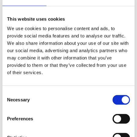
This website uses cookies
We use cookies to personalise content and ads, to
provide social media features and to analyse our traffic.
We also share information about your use of our site with
our social media, advertising and analytics partners who
may combine it with other information that you’ve
Ballet nålar,
Ballet nålar,
provided to them or that they’ve collected from your use
guldpläterade F2
guldpläterade F4
of their services.
Motsvarar de behov en kund med allergier och känslig hud har och vars hu
Motsvarar de behov en kund med alle
Lägg till i favoriter
Lägg till i f
Consent
Necessary
Selection
Omdömen
Preferences
Du