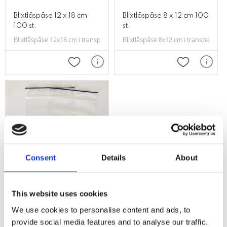
Blixtlåspåse 12 x 18 cm
Blixtlåspåse 8 x 12 cm 100
100 st.
st.
Blixtlåspåse 12x18 cm i transparent plast. Lämplig vid egna förpackningar 
Blixtlåspåse 8x12 cm i transparent p
Lägg till i favoriter
Lägg till i f
Consent
Details
About
This website uses cookies
Blixtlåspåse 10 x 15 cm
We use cookies to personalise content and ads, to
100 st.
provide social media features and to analyse our traffic.
Blixtlåspåse 10x15 cm i transparent plast. Lämplig vid egna förpackningar 