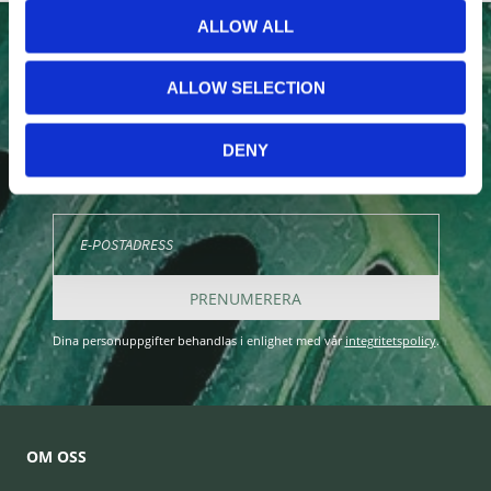
ALLOW ALL
NYHETSBREV
ALLOW SELECTION
Anmäl dig till vårt nyhetsbrev och ta del av de senaste
nyheterna!
DENY
PRENUMERERA
Dina personuppgifter behandlas i enlighet med vår
integritetspolicy
.
OM OSS