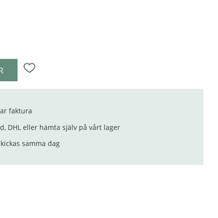
R
Lägg till i favoriter
ar faktura
, DHL eller hämta själv på vårt lager
 skickas samma dag