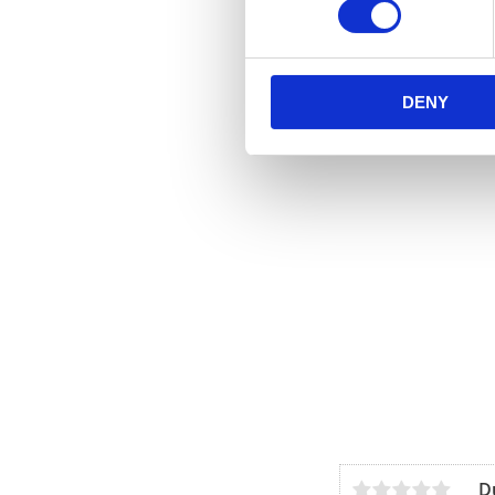
DENY
D