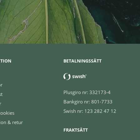
TION
BETALNINGSSÄTT
or
Plusgiro nr: 332173-4
st
Bankgiro nr: 801-7733
r
Swish nr: 123 282 47 12
cookies
ion & retur
FRAKTSÄTT