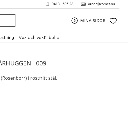
0413 - 605 28
order@comet.nu
Favori
MINA SIDOR
rustning
Vax och vaxtillbehör
ÄRHUGGEN - 009
Rosenborr) i rostfritt stål.