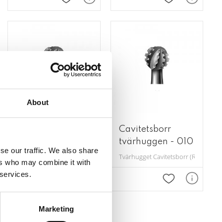
 favoriter
Lägg till i favoriter
Lägg till i favor
About
Cavitetsborr
Cavitetsborr
tvärhuggen - 021
tvärhuggen - 010
se our traffic. We also share
orr) i rostfritt stål.
Tvärhugget Cavitetsborr (Rosenborr) i rostfritt stål.
Tvärhugget Cavitetsborr (Rosenborr) i
ers who may combine it with
 services.
 favoriter
Lägg till i favoriter
Lägg till i favor
Marketing