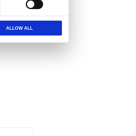
ALLOW ALL
orr) i rostfritt stål.
 favoriter