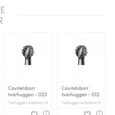
E
R
Cavitetsborr
Cavitetsborr
tvärhuggen - 023
tvärhuggen - 012
orr) i rostfritt stål.
Tvärhugget Cavitetsborr (Rosenborr) i rostfritt stål.
Tvärhugget Cavitetsborr (Rosenborr) i