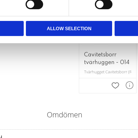
ALLOW SELECTION
Cavitetsborr
tvärhuggen - 014
Tvärhugget Cavitetsborr (Rosenb
Lägg till i
Omdömen
u