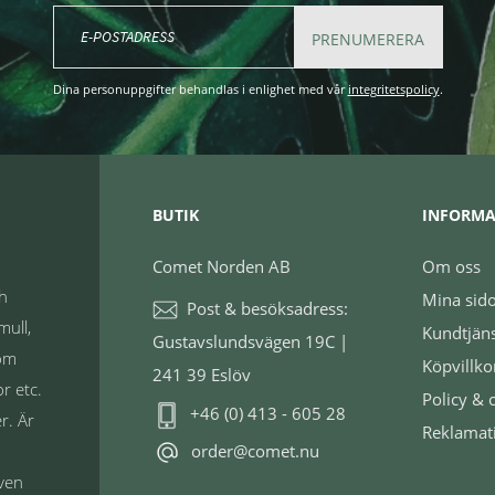
PRENUMERERA
Dina personuppgifter behandlas i enlighet med vår
integritetspolicy
.
BUTIK
INFORMA
Comet Norden AB
Om oss
ch
Mina sid
Post & besöksadress:
mull,
Kundtjän
Gustavslundsvägen 19C |
nom
Köpvillko
241 39 Eslöv
r etc.
Policy & 
+46 (0) 413 - 605 28
r. Är
Reklamat
order@comet.nu
även