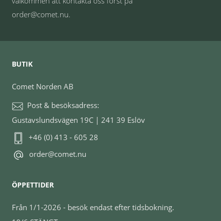
välkommen att kontakta oss först på
order@comet.nu.
BUTIK
Comet Norden AB
Post & besöksadress:
Gustavslundsvägen 19C | 241 39 Eslöv
+46 (0) 413 - 605 28
order@comet.nu
ÖPPETTIDER
Från 1/1-2026 - besök endast efter tidsbokning.