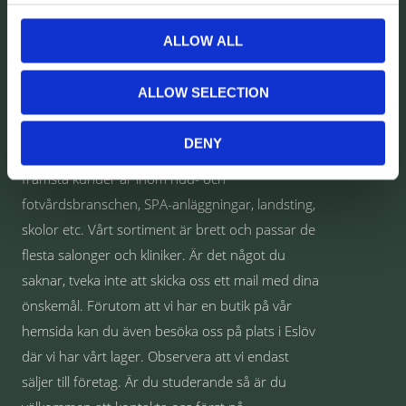
OM OSS
ALLOW ALL
Välkommen till Comet Norden AB
Vi är en grossistfirma som säljer allt från
ALLOW SELECTION
behandlingsbänkar och klinikutrustning till
förbrukningsmaterial som Nitrilhandskar, bomull,
DENY
vax, arbetskläder och mycket annat. Våra
främsta kunder är inom hud- och
fotvårdsbranschen, SPA-anläggningar, landsting,
skolor etc. Vårt sortiment är brett och passar de
flesta salonger och kliniker. Är det något du
saknar, tveka inte att skicka oss ett mail med dina
önskemål. Förutom att vi har en butik på vår
hemsida kan du även besöka oss på plats i Eslöv
där vi har vårt lager. Observera att vi endast
säljer till företag. Är du studerande så är du