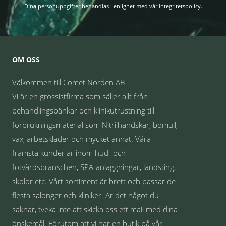
Dina personuppgifter behandlas i enlighet med vår
integritetspolicy
.
OM OSS
Välkommen till Comet Norden AB
Vi är en grossistfirma som säljer allt från
behandlingsbänkar och klinikutrustning till
förbrukningsmaterial som Nitrilhandskar, bomull,
vax, arbetskläder och mycket annat. Våra
främsta kunder är inom hud- och
fotvårdsbranschen, SPA-anläggningar, landsting,
skolor etc. Vårt sortiment är brett och passar de
flesta salonger och kliniker. Är det något du
saknar, tveka inte att skicka oss ett mail med dina
önskemål. Förutom att vi har en butik på vår