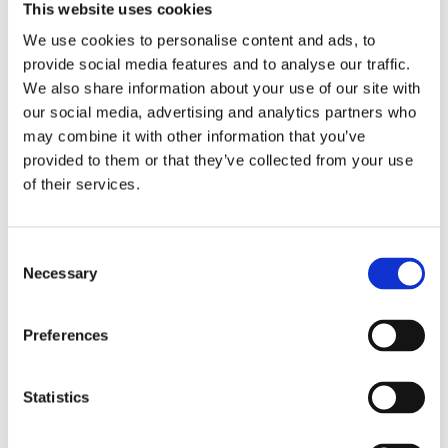
This website uses cookies
We use cookies to personalise content and ads, to
provide social media features and to analyse our traffic.
We also share information about your use of our site with
our social media, advertising and analytics partners who
may combine it with other information that you’ve
provided to them or that they’ve collected from your use
of their services.
PEDIBAEHR fot kräm
PEDIBAEHR callus
Diabetes, 500 ml
softener, 100 ml
Skyddande fotkräm för diabetiker, 10% urea (karbamid)
Professionell förhårdnadsmjukgöra
Consent
Necessary
Selection
Lägg till i favoriter
Lägg till i f
Preferences
Statistics