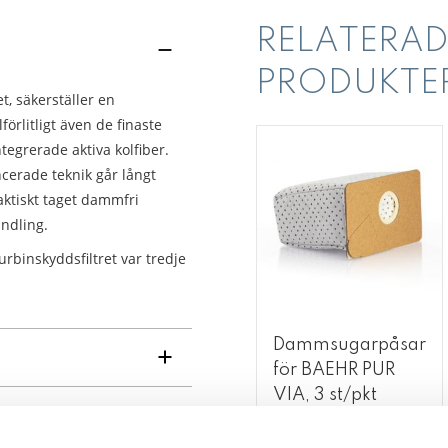
RELATERAD
PRODUKTE
t, säkerställer en
förlitligt även de finaste
tegrerade aktiva kolfiber.
cerade teknik går långt
aktiskt taget dammfri
ndling.
rbinskyddsfiltret var tredje
Dammsugarpåsar
för BAEHR PUR
VIA, 3 st/pkt
Dammsugarpåsar för slipappa