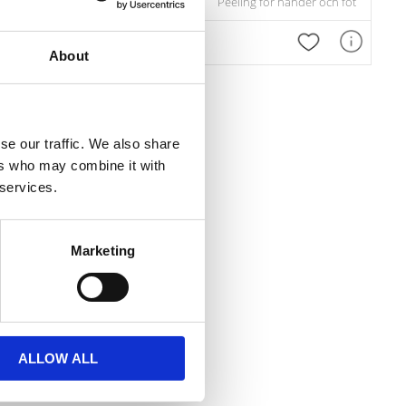
BAEHR PUR VIA– den nya generationens slipapparat för medicinsk fotvård
Peeling för händer och fötter, med n
 favoriter
Lägg till i favoriter
Lägg till i favor
About
se our traffic. We also share
ers who may combine it with
 services.
Marketing
rång.
ALLOW ALL
 favoriter