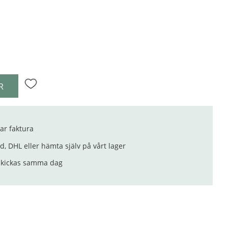
R
Lägg till i favoriter
ar faktura
, DHL eller hämta själv på vårt lager
 skickas samma dag