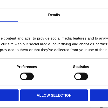
Lägg till i
Details
e content and ads, to provide social media features and to analy
 our site with our social media, advertising and analytics partn
 provided to them or that they’ve collected from your use of their
Preferences
Statistics
Tång, nageltrång,
13cm ECO Rostfri
Matt
Rostfri tång lämplig för nagelt
ALLOW SELECTION
Lägg till i