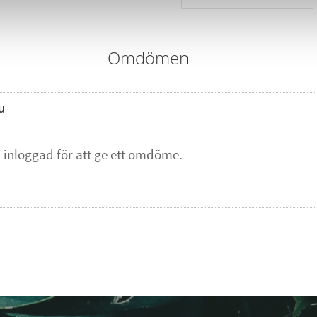
Omdömen
u