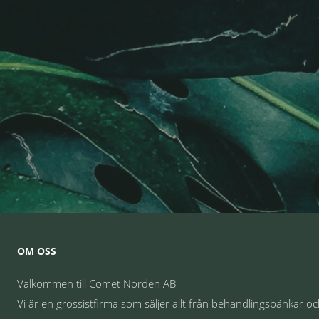
OM OSS
Välkommen till Comet Norden AB
Vi är en grossistfirma som säljer allt från behandlingsbänkar o