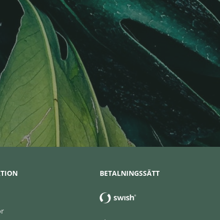
TION
BETALNINGSSÄTT
or