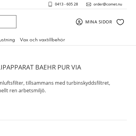
0413 - 605 28
order@comet.nu
Favori
MINA SIDOR
rustning
Vax och vaxtillbehör
SLIPAPPARAT BAEHR PUR VIA
luftsfilter, tillsammans med turbinskyddsfiltret,
ellt ren arbetsmiljö.