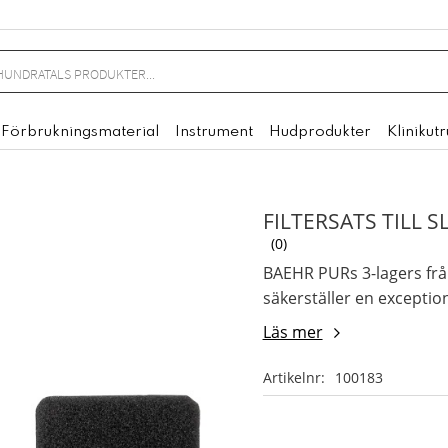
Förbrukningsmaterial
Instrument
Hudprodukter
Klinikut
FILTERSATS TILL 
0
BAEHR PURs 3-lagers från
säkerställer en exception
Läs mer
Artikelnr
100183