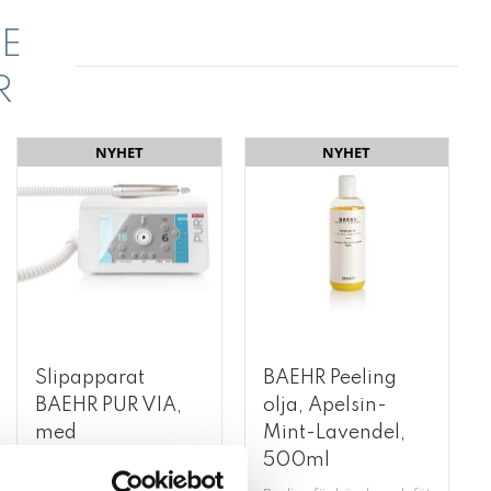
E
R
NYHET
NYHET
Slipapparat
BAEHR Peeling
BAEHR PUR VIA,
olja, Apelsin-
med
Mint-Lavendel,
dammsugare
500ml
rat BAEHR PUR VIA, 3 pack.