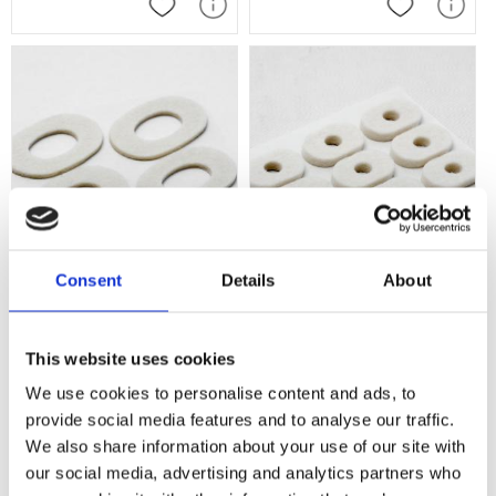
Lägg till i favoriter
Lägg till i f
Consent
Details
About
Filtringar stora ovala, 12st
Filtringar små ovala, 9st /
/ frp
frp
Självhäftande filtringar för avlastning. Ovala 30/45 mm diameter. Tjockle
Självhäftande filtringar för avlastn
This website uses cookies
We use cookies to personalise content and ads, to
Lägg till i favoriter
Lägg till i f
provide social media features and to analyse our traffic.
We also share information about your use of our site with
our social media, advertising and analytics partners who
Omdömen