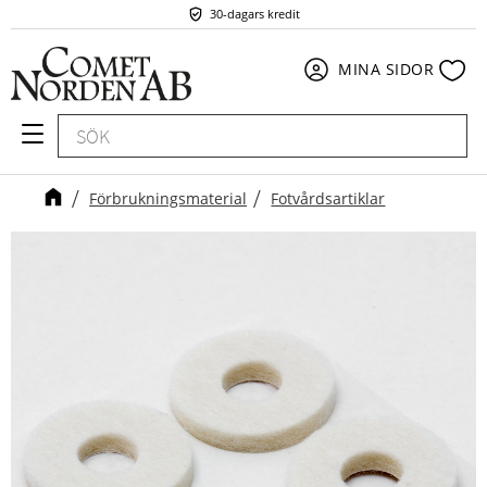
30-dagars kredit
Meny
Fav
MINA SIDOR
Förbrukningsmaterial
Fotvårdsartiklar