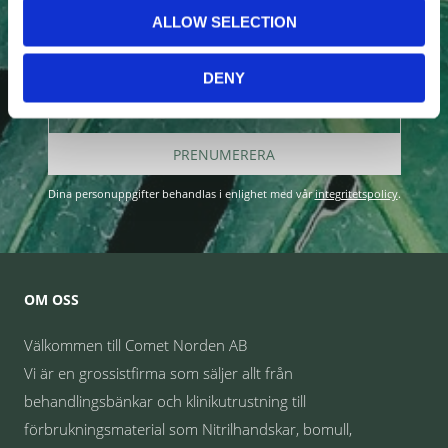
nyheterna!
ALLOW SELECTION
DENY
PRENUMERERA
Dina personuppgifter behandlas i enlighet med vår
integritetspolicy
.
OM OSS
Välkommen till Comet Norden AB
Vi är en grossistfirma som säljer allt från
behandlingsbänkar och klinikutrustning till
förbrukningsmaterial som Nitrilhandskar, bomull,