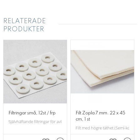
RELATERADE
PRODUKTER
Filtringar små, 12st / frp
Filt Zopla 7 mm. 22 x 45
cm, 1 st
Självhäftande filtringar för avlastning. 20 mm diameter, tjocklek ca 3mm.
Filt med högre täthet (Semi-kompri