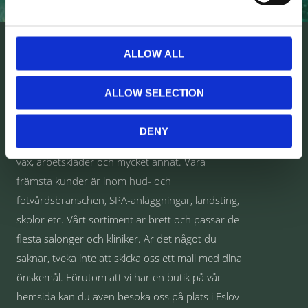
OM OSS
ALLOW ALL
Välkommen till Comet Norden AB
ALLOW SELECTION
Vi är en grossistfirma som säljer allt från
behandlingsbänkar och klinikutrustning till
DENY
förbrukningsmaterial som Nitrilhandskar, bomull,
vax, arbetskläder och mycket annat. Våra
främsta kunder är inom hud- och
fotvårdsbranschen, SPA-anläggningar, landsting,
skolor etc. Vårt sortiment är brett och passar de
flesta salonger och kliniker. Är det något du
saknar, tveka inte att skicka oss ett mail med dina
önskemål. Förutom att vi har en butik på vår
hemsida kan du även besöka oss på plats i Eslöv