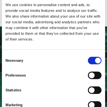
We use cookies to personalise content and ads, to
provide social media features and to analyse our traffic.
We also share information about your use of our site with
our social media, advertising and analytics partners who
may combine it with other information that you’ve
provided to them or that they’ve collected from your use
of their services.
NYHETSBREV
Anmäl dig till vårt nyhetsbrev och ta del av de senaste
Consent
nyheterna!
Necessary
Selection
Preferences
Statistics
PRENUMERERA
Dina personuppgifter behandlas i enlighet med vår
integritetspolicy
.
Marketing