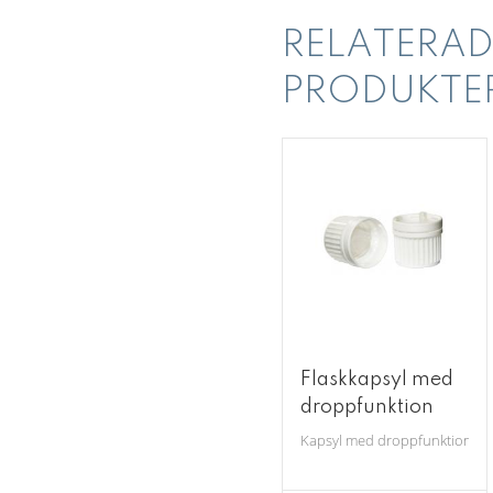
RELATERAD
PRODUKTE
Flaskkapsyl med
droppfunktion
Kapsyl med droppfunktion, inkl