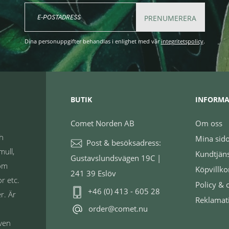
PRENUMERERA
Dina personuppgifter behandlas i enlighet med vår
integritetspolicy
.
BUTIK
INFORMA
Comet Norden AB
Om oss
ch
Mina sid
Post & besöksadress:
mull,
Kundtjän
Gustavslundsvägen 19C |
nom
Köpvillko
241 39 Eslöv
r etc.
Policy & 
+46 (0) 413 - 605 28
r. Är
Reklamat
order@comet.nu
även