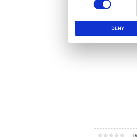
DENY
D