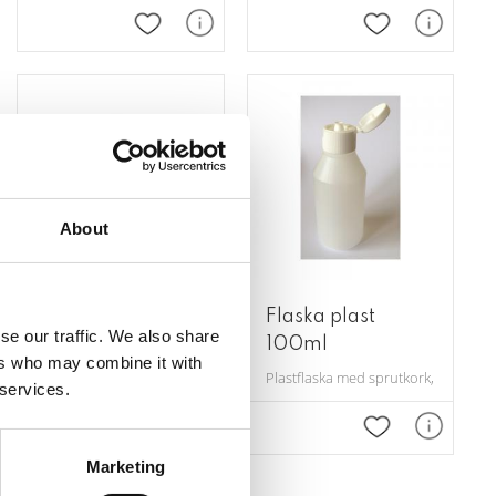
 favoriter
Lägg till i favoriter
Lägg till i favor
About
Flaska i vit plast,
Flaska plast
se our traffic. We also share
200 ml
100ml
er ca 300ml.
ers who may combine it with
Flaska i vit plast. 200ml.
Plastflaska med sprutkork, mjölkvit. 
 services.
 favoriter
Lägg till i favoriter
Lägg till i favor
Marketing