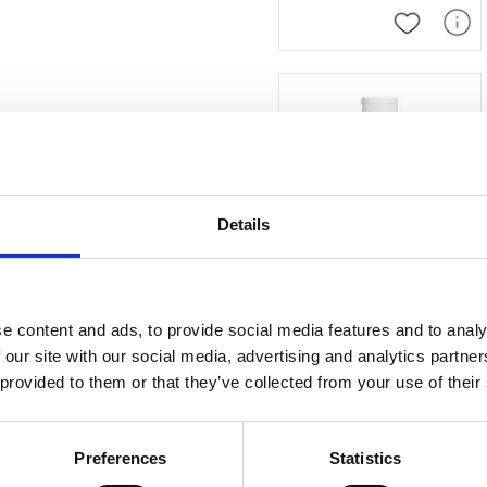
Lägg till i
Details
Flaska 300ml
e content and ads, to provide social media features and to analy
Vit flaska med flip kork. Rymm
 our site with our social media, advertising and analytics partn
 provided to them or that they’ve collected from your use of their
Lägg till i
Preferences
Statistics