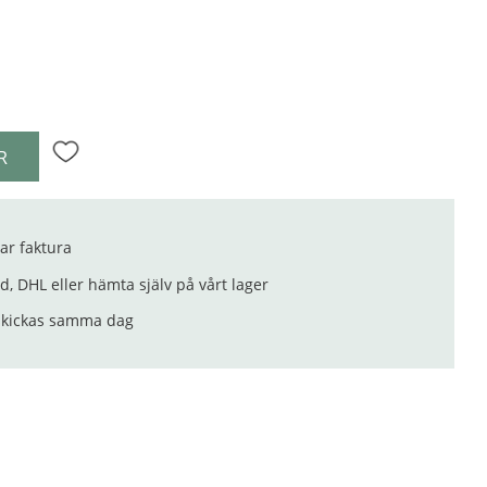
R
Lägg till i favoriter
ar faktura
, DHL eller hämta själv på vårt lager
 skickas samma dag