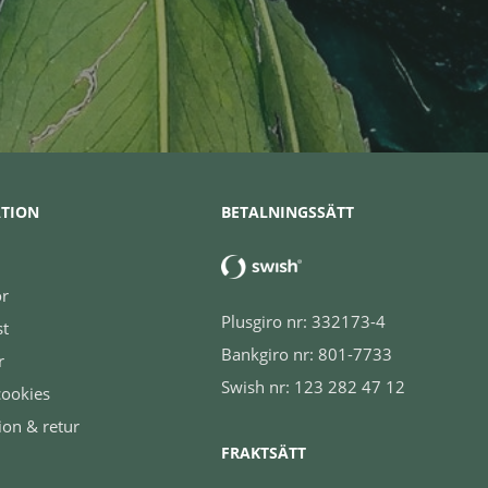
TION
BETALNINGSSÄTT
or
Plusgiro nr: 332173-4
st
Bankgiro nr: 801-7733
r
Swish nr: 123 282 47 12
cookies
ion & retur
FRAKTSÄTT