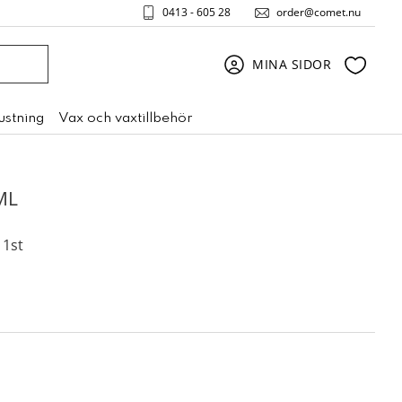
0413 - 605 28
order@comet.nu
Favori
MINA SIDOR
rustning
Vax och vaxtillbehör
ML
 1st