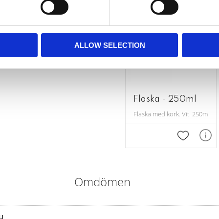
ALLOW SELECTION
Flaska - 250ml
Flaska med kork. Vit. 250ml.
Lägg till i
Omdömen
u