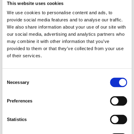
This website uses cookies
We use cookies to personalise content and ads, to
provide social media features and to analyse our traffic.
We also share information about your use of our site with
PEDIBAEHR fotbad
our social media, advertising and analytics partners who
Lavendel, 1000ml
may combine it with other information that you’ve
Bevarar hudens skyddande barriär och är extremt hudvänlig. Lugnande
provided to them or that they’ve collected from your use
of their services.
Lägg till i favoriter
Consent
Omdömen
Necessary
Selection
Du
Preferences
Statistics