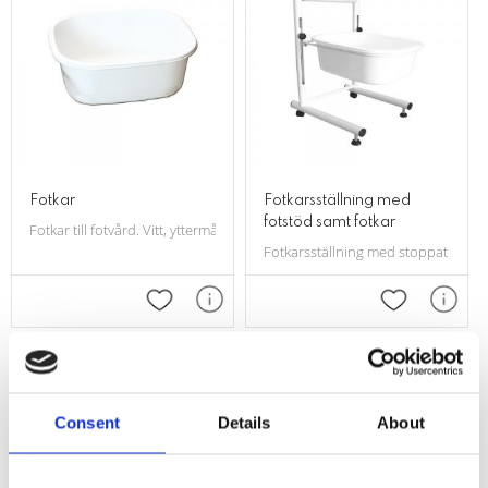
Fotkar
Fotkarsställning med
fotstöd samt fotkar
Fotkar till fotvård. Vitt, yttermått: 42 x 36 x 15 cm
Fotkarsställning med stoppat benstö
Lägg till i favoriter
Lägg till i f
Consent
Details
About