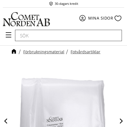
30-dagars kredit
Meny
Fav
MINA SIDOR
Förbrukningsmaterial
Fotvårdsartiklar