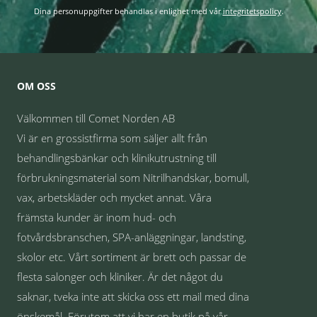
Dina personuppgifter behandlas i enlighet med vår
integritetspolicy
.
OM OSS
Välkommen till Comet Norden AB
Vi är en grossistfirma som säljer allt från
behandlingsbänkar och klinikutrustning till
förbrukningsmaterial som Nitrilhandskar, bomull,
vax, arbetskläder och mycket annat. Våra
främsta kunder är inom hud- och
fotvårdsbranschen, SPA-anläggningar, landsting,
skolor etc. Vårt sortiment är brett och passar de
flesta salonger och kliniker. Är det något du
saknar, tveka inte att skicka oss ett mail med dina
önskemål. Förutom att vi har en butik på vår