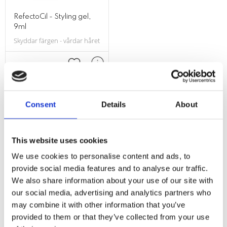
RefectoCil - Styling gel,
9ml
Skyddar färgen - vårdar håret - stylar brynen. Färgvård och styling för fr
Lägg till i favoriter
Omdömen
Consent
Details
About
Du
This website uses cookies
We use cookies to personalise content and ads, to
provide social media features and to analyse our traffic.
We also share information about your use of our site with
our social media, advertising and analytics partners who
may combine it with other information that you’ve
provided to them or that they’ve collected from your use