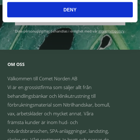
DENY
PRENUMERERA
Dina personuppgifter behandlas i enlighet med vår
integritetspolicy
.
OM OSS
Välkommen till Comet Norden AB
Vi är en grossistfirma som säljer allt från
behandlingsbänkar och klinikutrustning till
förbrukningsmaterial som Nitrilhandskar, bomull,
vax, arbetskläder och mycket annat. Våra
främsta kunder är inom hud- och
fotvårdsbranschen, SPA-anläggningar, landsting,
skolor etc. Vårt sortiment är brett och passar de