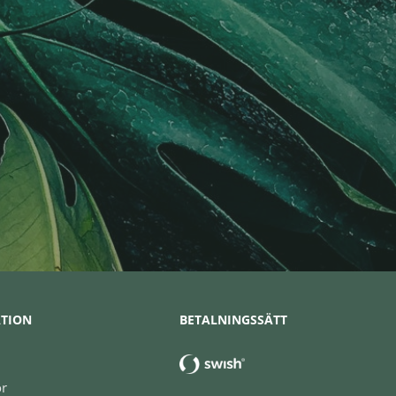
TION
BETALNINGSSÄTT
or