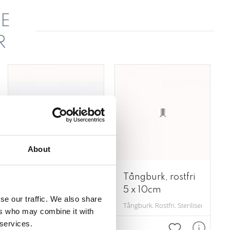
E
R
About
Guttaperkainstru
Tångburk, rostfri
ment
5 x 10cm
se our traffic. We also share
ch krok
Dubbelsidigt guttaperkainstrument tillverkat i rostfritt stål.
Tångburk. Rostfri. Steriliserbar. Di
ers who may combine it with
 services.