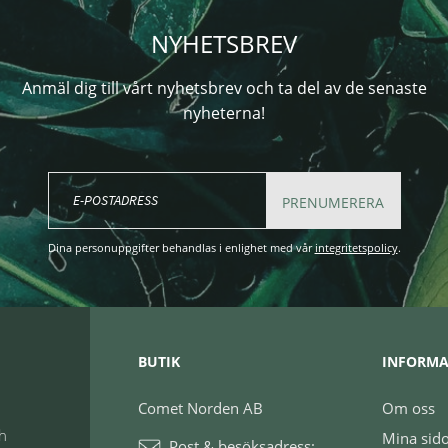
NYHETSBREV
Anmäl dig till vårt nyhetsbrev och ta del av de senaste
nyheterna!
PRENUMERERA
Dina personuppgifter behandlas i enlighet med vår
integritetspolicy
.
BUTIK
INFORMA
Comet Norden AB
Om oss
ch
Mina sid
Post & besöksadress: