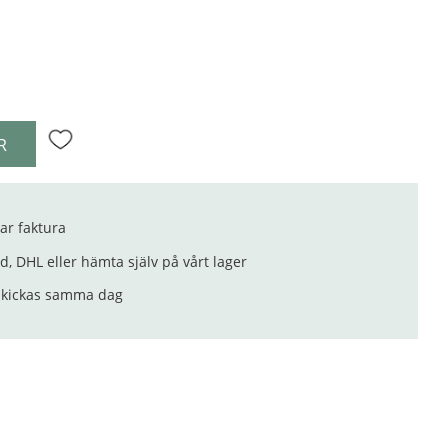
R
Lägg till i favoriter
ar faktura
, DHL eller hämta själv på vårt lager
 skickas samma dag