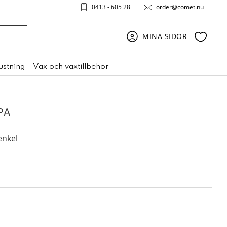
0413 - 605 28
order@comet.nu
Favori
MINA SIDOR
rustning
Vax och vaxtillbehör
PA
enkel