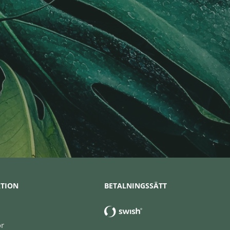
TION
BETALNINGSSÄTT
or