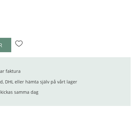
R
Lägg till i favoriter
ar faktura
, DHL eller hämta själv på vårt lager
 skickas samma dag