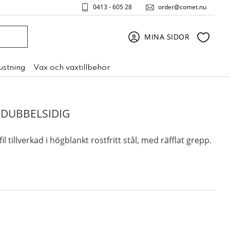
0413 - 605 28
order@comet.nu
Favori
MINA SIDOR
rustning
Vax och vaxtillbehör
 DUBBELSIDIG
 tillverkad i högblankt rostfritt stål, med räfflat grepp.