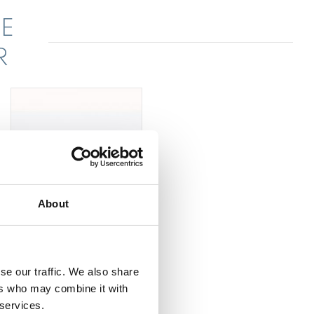
E
R
About
Guttaperkainstru
ment
se our traffic. We also share
Dubbelsidigt guttaperkainstrument tillverkat i rostfritt stål.
ers who may combine it with
 services.