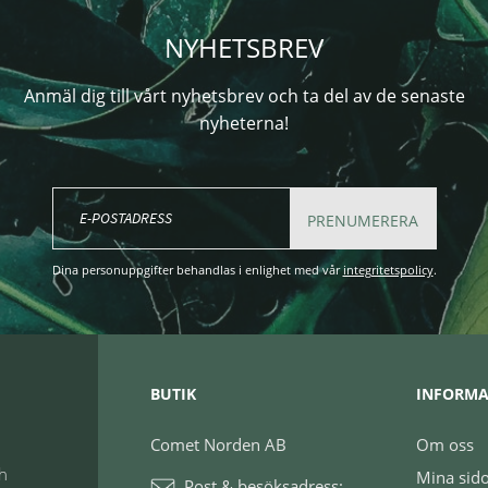
NYHETSBREV
Anmäl dig till vårt nyhetsbrev och ta del av de senaste
nyheterna!
PRENUMERERA
Dina personuppgifter behandlas i enlighet med vår
integritetspolicy
.
BUTIK
INFORMA
Comet Norden AB
Om oss
ch
Mina sid
Post & besöksadress: