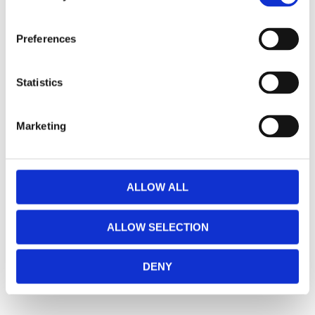
Sadelstol, extra reglerbar
Skön och snygg sadelstol med ryggstöd. Kan regleras i olika lägen för mer 
Preferences
Lägg till i favoriter
Statistics
Omdömen
Marketing
Du
ALLOW ALL
ALLOW SELECTION
DENY