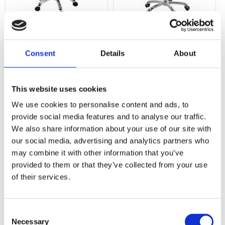
Arbetsstol, sadel, kromat
Sadelstol m ryggstöd,
Consent
Details
About
underrede,
extra reglerbar, vit
Snygg och bekväm sadelstol i konstläder. Finns i färgerna: vit, grå och gr
Sadelstol med ryggstöd. Kan reglera
This website uses cookies
Lägg till i favoriter
Lägg till i f
We use cookies to personalise content and ads, to
provide social media features and to analyse our traffic.
We also share information about your use of our site with
our social media, advertising and analytics partners who
may combine it with other information that you’ve
provided to them or that they’ve collected from your use
of their services.
Consent
Necessary
Selection