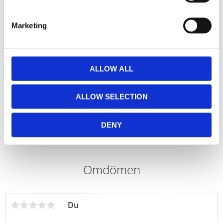
Marketing
ALLOW ALL
PEDIBAEHR nageltinktur,
ALLOW SELECTION
30 ml
Återuppbyggande och skyddande nageltinktur
DENY
Lägg till i favoriter
Omdömen
Du