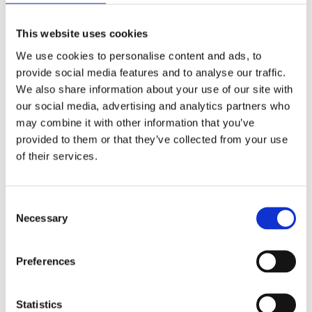
This website uses cookies
We use cookies to personalise content and ads, to
provide social media features and to analyse our traffic.
We also share information about your use of our site with
our social media, advertising and analytics partners who
may combine it with other information that you’ve
provided to them or that they’ve collected from your use
of their services.
PEDIBAEHR callus
PEDIBAEHR nageltinktur,
softener, 100 ml
100 ml
Consent
Professionell förhårdnadsmjukgörare, 20% urea (karbamid)
Återuppbyggande och skyddande n
Necessary
Selection
Lägg till i favoriter
Lägg till i f
Preferences
Statistics