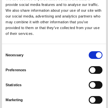
Lägg till i favoriter
Lägg till i f
provide social media features and to analyse our traffic.
We also share information about your use of our site with
our social media, advertising and analytics partners who
may combine it with other information that you’ve
provided to them or that they’ve collected from your use
of their services.
Consent
Necessary
Selection
Pensel för nagelbygg gel.
Pensel för nagelbygg gel.
Preferences
Nail Art, No 2
Nail Art, No 3
Nail Art Pensel för nagelbygg. Fjäder. 18,5 cm lång.
Nail Art pensel för nagelbygg. 20 cm
Statistics
Lägg till i favoriter
Lägg till i f
Marketing