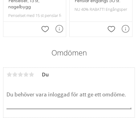
Penselset, 15 st,
Penslar engångs 50 st.
nagelbygg
NU 40% RABATT! Engångspensel av p
Penselset med 15 st penslar för nagelbygg.
Lägg till i favoriter
Lägg till i f
Omdömen
Du