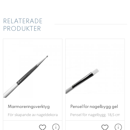
RELATERADE
PRODUKTER
Marmoreringsverktyg
Pensel för nagelbygg gel
För skapande av nageldekorationer. 19 cm lång.
Pensel för nagelbygg. 18,5 cm lång.
Lägg till i favoriter
Lägg till i f