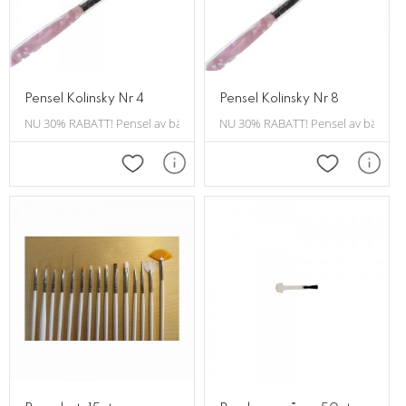
Pensel Kolinsky Nr 4
Pensel Kolinsky Nr 8
NU 30% RABATT! Pensel av bästa kvalitet. 14.5 cm lång.
NU 30% RABATT! Pensel av bästa kvali
Lägg till i favoriter
Lägg till i f