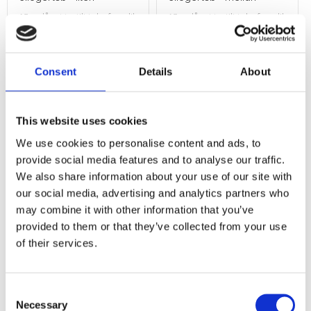
15cm långt textilt tubofoamliknande rör, invändigt klätt med silikongel.
15cm långt textilt tubofoamliknande 
Lägg till i favoriter
Lägg till i f
Consent
Details
About
Omdömen
This website uses cookies
We use cookies to personalise content and ads, to
Du
provide social media features and to analyse our traffic.
We also share information about your use of our site with
our social media, advertising and analytics partners who
may combine it with other information that you’ve
provided to them or that they’ve collected from your use
of their services.
Consent
Necessary
Selection