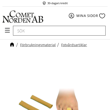
30-dagars kredit
Meny
Fav
MINA SIDOR
Förbrukningsmaterial
Fotvårdsartiklar