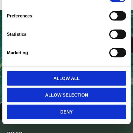
Preferences
NYHETSBREV
Statistics
Anmäl dig till vårt nyhetsbrev och ta del av de senaste
nyheterna!
Marketing
ALLOW ALL
PRENUMERERA
ALLOW SELECTION
Dina personuppgifter behandlas i enlighet med vår
integritetspolicy
.
DENY