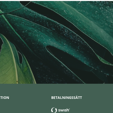
TION
BETALNINGSSÄTT