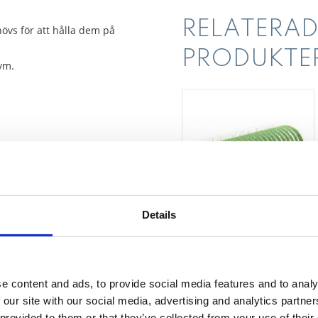
RELATERAD
hövs för att hålla dem på
PRODUKTE
lym.
Details
Självhäftande
spole, Grön, 21
mm, 12 st/pkt
e content and ads, to provide social media features and to analy
 our site with our social media, advertising and analytics partn
12-pack gröna hårspolar, själ
 provided to them or that they’ve collected from your use of their