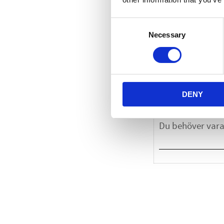
Consent
Necessary
Selection
D
DENY