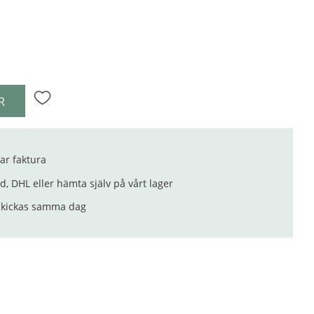
R
Lägg till i favoriter
ar faktura
, DHL eller hämta själv på vårt lager
 skickas samma dag