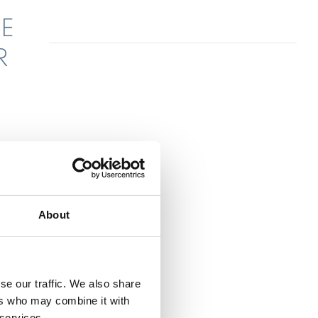
E
R
About
se our traffic. We also share
ers who may combine it with
vhäftande
 services.