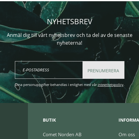
NYHETSBREV
Anmäl dig till vårt nyhetsbrev och ta del av de senaste
nyheterna!
PRENUMERERA
Dina personuppgifter behandlas i enlighet med vår
integritetspolicy
.
BUTIK
INFORMA
Comet Norden AB
Om oss