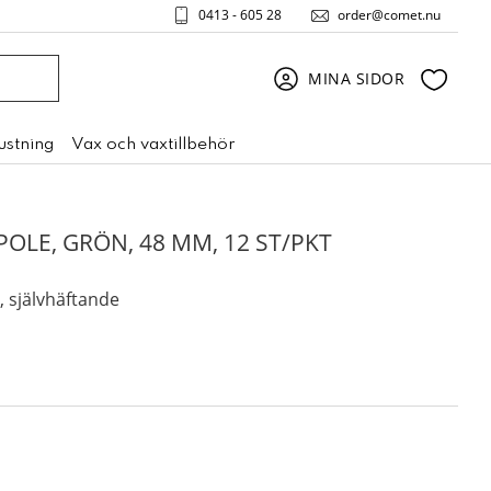
0413 - 605 28
order@comet.nu
Favori
MINA SIDOR
rustning
Vax och vaxtillbehör
OLE, GRÖN, 48 MM, 12 ST/PKT
, självhäftande