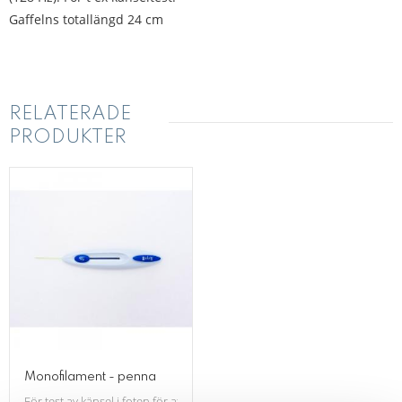
Gaffelns totallängd 24 cm
RELATERADE
PRODUKTER
Monofilament - penna
För test av känsel i foten för att upptäcka e