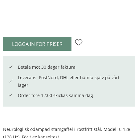
LOGGA IN FÖR PRISER
Lägg till i favoriter
Betala mot 30 dagar faktura
Leverans: PostNord, DHL eller hämta själv på vårt
lager
Order före 12:00 skickas samma dag
Neurologlisk odämpad stämgaffel i rostfritt stål. Modell C 128
(128 Hz). För t ex känseltest.