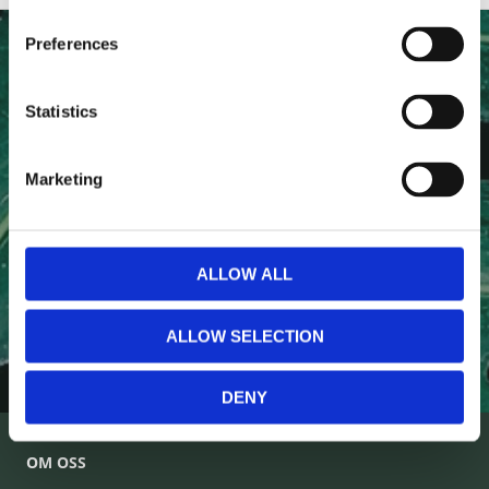
Preferences
NYHETSBREV
Statistics
Anmäl dig till vårt nyhetsbrev och ta del av de senaste
nyheterna!
Marketing
ALLOW ALL
PRENUMERERA
ALLOW SELECTION
Dina personuppgifter behandlas i enlighet med vår
integritetspolicy
.
DENY
OM OSS