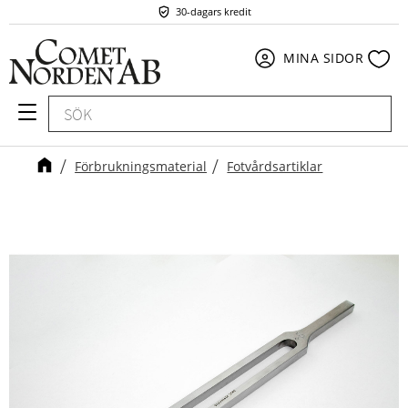
30-dagars kredit
Meny
Fav
MINA SIDOR
Förbrukningsmaterial
Fotvårdsartiklar