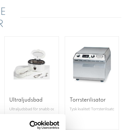
E
R
Ultraljudsbad
Torrsterilisator
Ultraljudsbad för snabb och effektiv rengöring av instrument.
Tysk kvalitet! Torrsterilisator, rub