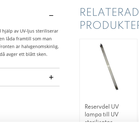
RELATERAD
PRODUKTE
jälp av UV-ljus steriliserar
r en låda framtill som man
 Fronten är halvgenomskinlig,
då avger ett blått sken.
Reservdel UV
lampa till UV
sterilisator
Reservdel till UV-Sterilisator