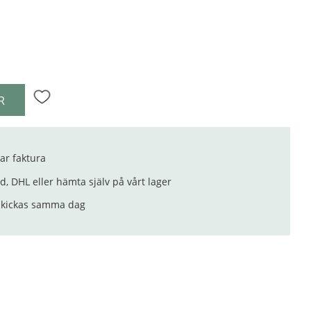
R
Lägg till i favoriter
ar faktura
, DHL eller hämta själv på vårt lager
 skickas samma dag