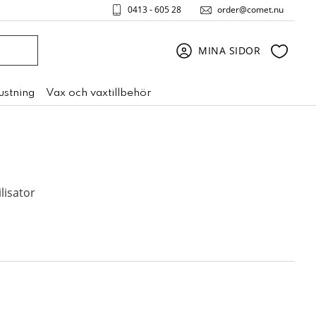
0413 - 605 28
order@comet.nu
Favori
MINA SIDOR
rustning
Vax och vaxtillbehör
lisator