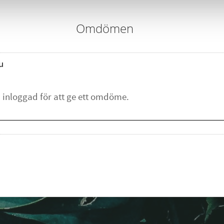
Omdömen
u