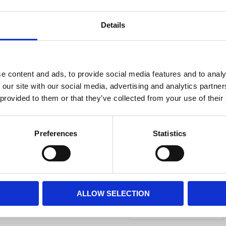
Lägg till i
Details
e content and ads, to provide social media features and to analy
 our site with our social media, advertising and analytics partn
 provided to them or that they’ve collected from your use of their
Preferences
Statistics
DAX
Ytdesinfektion
Plus, 1000ml
DAX Ytdesinfektion Plus är avs
ALLOW SELECTION
Lägg till i