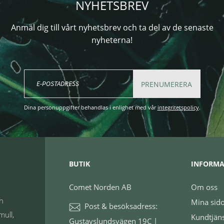
NYHETSBREV
Anmäl dig till vårt nyhetsbrev och ta del av de senaste
nyheterna!
PRENUMERERA
Dina personuppgifter behandlas i enlighet med vår
integritetspolicy
.
BUTIK
INFORMA
Comet Norden AB
Om oss
ch
Mina sid
Post & besöksadress:
mull,
Kundtjän
Gustavslundsvägen 19C |