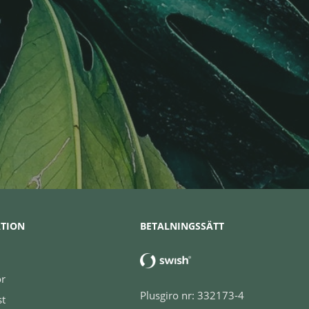
TION
BETALNINGSSÄTT
or
Plusgiro nr: 332173-4
st