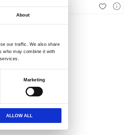
 favoriter
Lägg till i favoriter
Lägg till i favor
About
se our traffic. We also share
ers who may combine it with
 services.
Marketing
edd för desinfektion av släta ytor, t.ex. undersökningsbritsar, bänkar, bord etc
ALLOW ALL
 favoriter