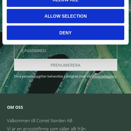
NYHETSBREV
ALLOW SELECTION
Anmäl dig till vårt nyhetsbrev och ta del av de senaste
nyheterna!
DENY
PRENUMERERA
Dina personuppgifter behandlas i enlighet med vår
integritetspolicy
.
OM OSS
Välkommen till Comet Norden AB
Vi är en grossistfirma som säljer allt från