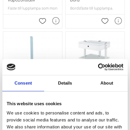
vapozonstativ
bord
Fäste till lupplampa som monteras på vapozonstativ
Bordsfäste till lupplampa.
Lägg till i favoriter
Lägg till i f
Consent
Details
About
Stativ till lupplampa
Avlastningsbord med
This website uses cookies
glashyllor
Hjulförsett stativ till lupplampa.
We use cookies to personalise content and ads, to
En praktisk hylla på hjul med en lås
provide social media features and to analyse our traffic.
We also share information about your use of our site with
Lägg till i favoriter
Lägg till i f