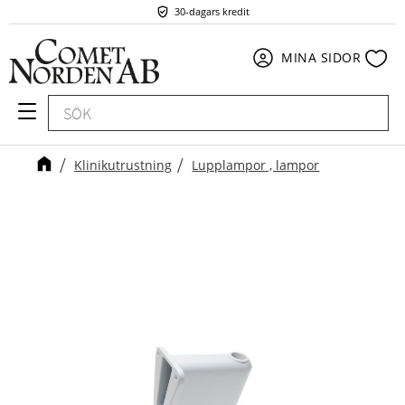
30-dagars kredit
Meny
Fav
MINA SIDOR
Klinikutrustning
Lupplampor , lampor