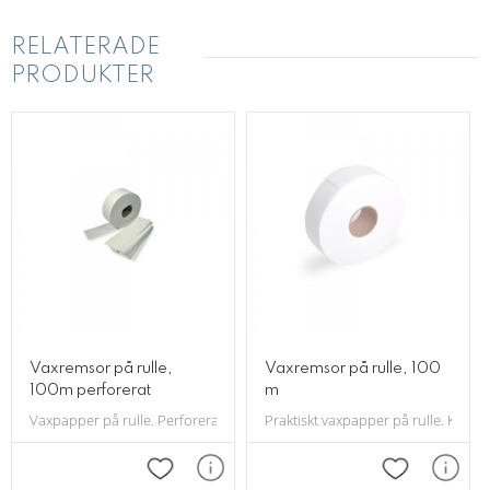
RELATERADE
PRODUKTER
Vaxremsor på rulle,
Vaxremsor på rulle, 100
100m perforerat
m
Vaxpapper på rulle. Perforerat vilket gör det lättare att dra av. Bredd: 
Praktiskt vaxpapper på rulle. Klipp 
Lägg till i favoriter
Lägg till i f