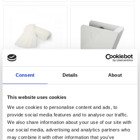
Consent
Details
About
Vaxremsor, Mini, 100st
Hållare till vaxremsor på
rulle
Non woven papper för bästa resultat.
Praktisk hållare till vaxremsor på rul
This website uses cookies
We use cookies to personalise content and ads, to
Lägg till i favoriter
Lägg till i f
provide social media features and to analyse our traffic.
We also share information about your use of our site with
Omdömen
our social media, advertising and analytics partners who
may combine it with other information that you’ve