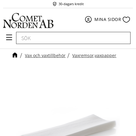
30-dagars kredit
Meny
Fav
MINA SIDOR
Vax och vaxtillbehör
Vaxremsor,vaxpapper