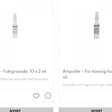
- Fuktgivande, 10 x 2 ml
Ampuller - För känslig hu
ml
itet. 10 st. 2 ml/st.
erfuktande ampuller med aloe vera, Fucogel ® och hyaluronsyra. 10 st. 2 ml/st
Ampuller som lugnar och ger näring
Lägg till i favoriter
NYHET
NYHET