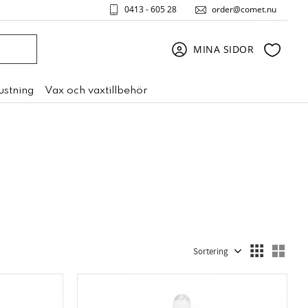
0413 - 605 28
order@comet.nu
Favori
MINA SIDOR
rustning
Vax och vaxtillbehör
Välj sortering
Välj