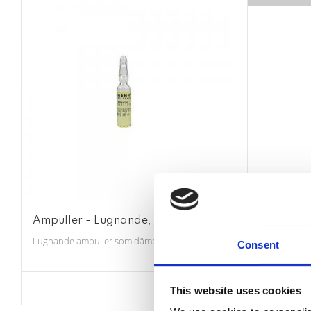
Ampuller - Lugnande, 10 x 2 ml
BAEHR Pee
Lavendel
Lugnande ampuller som dämpar rodnad. 10 st. 2 ml/st.
Consent
Peeling för h
This website uses cookies
Lägg till i favoriter