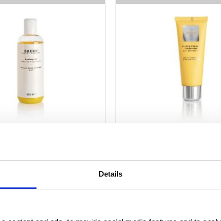
ling olja, Apelsin-Mint-
Handkräm Jasmin-Papa
, 500ml
​För en sammetslen och mjuk hud
Details
änder och fötter, med naturliga oljor och havssaltkristaller. 500ml
Lägg till i favoriter