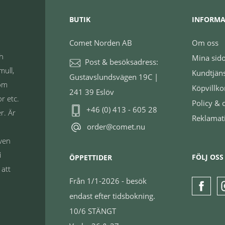
BUTIK
INFORMA
Comet Norden AB
Om oss
ch
Mina sid
Post & besöksadress:
mull,
Kundtjän
Gustavslundsvägen 19C |
nom
Köpvillko
241 39 Eslöv
r etc.
Policy & 
+46 (0) 413 - 605 28
r. Är
Reklamat
order@comet.nu
även
i
FÖLJ OSS
ÖPPETTIDER
 att
Från 1/1-2026 - besök
endast efter tidsbokning.
10/6 STÄNGT