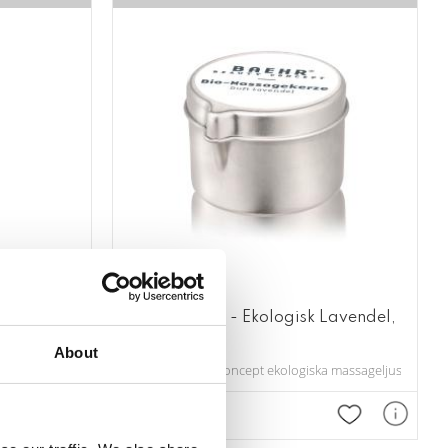
ya
Massageljus - Ekologisk Lavendel,
50ml
känsla.
About
​BAEHR Beauty Concept ekologiska massageljus - för e
Lägg till i favoriter
Lägg till i fav