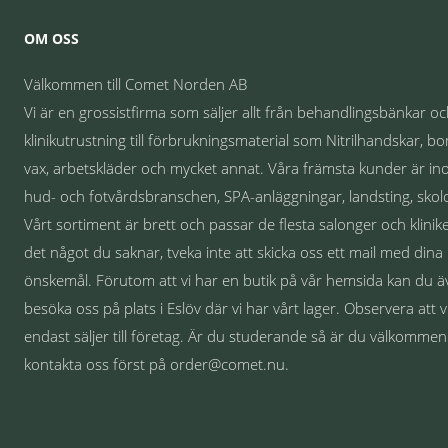
OM OSS
Välkommen till Comet Norden AB
Vi är en grossistfirma som säljer allt från behandlingsbänkar o
klinikutrustning till förbrukningsmaterial som Nitrilhandskar, bo
vax, arbetskläder och mycket annat. Våra främsta kunder är i
hud- och fotvårdsbranschen, SPA-anläggningar, landsting, skolo
Vårt sortiment är brett och passar de flesta salonger och klinike
det något du saknar, tveka inte att skicka oss ett mail med dina
önskemål. Förutom att vi har en butik på vår hemsida kan du 
besöka oss på plats i Eslöv där vi har vårt lager. Observera att v
endast säljer till företag. Är du studerande så är du välkommen
kontakta oss först på order@comet.nu.