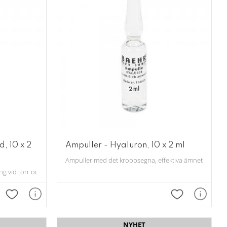
d, 10 x 2
Ampuller - Hyaluron, 10 x 2 ml
Ampuller med det kroppsegna, effektiva ämnet hyaluron
 vid torr och känslig hy. 10 st. 2 ml/st
Lägg till i favoriter
Lägg till i fav
NYHET