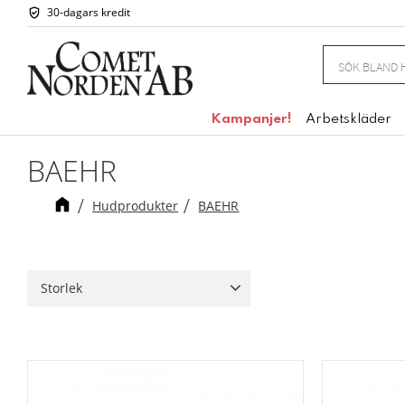
30-dagars kredit
Kampanjer!
Arbetskläder
BAEHR
Hudprodukter
BAEHR
Storlek
500ml
1
75ml
1