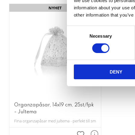
We use cookies to personalis
NYHET
information about your use of
other information that you’ve
Consent
Necessary
Selection
DENY
Organzapåsar, 14x19 cm, 25st/fpk
- Jultema
Fina organzapåsar med jultema - perfekt till små julpresenter. 25st/fp