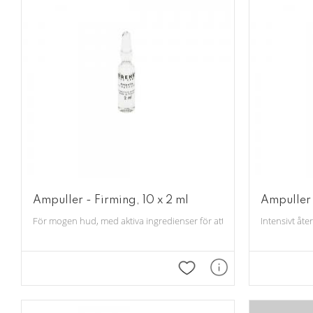
Ampuller - Firming, 10 x 2 ml
Ampuller 
För mogen hud, med aktiva ingredienser för att förbättra hudens elastic
Intensivt åt
Lägg till i favoriter