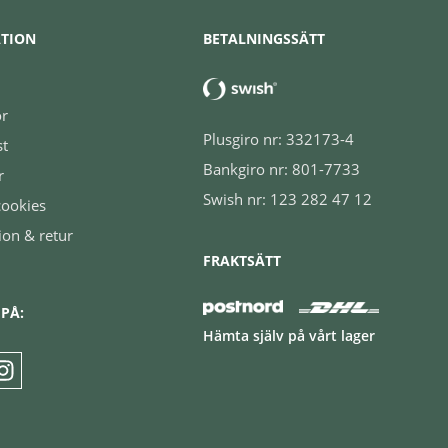
TION
BETALNINGSSÄTT
or
Plusgiro nr: 332173-4
st
Bankgiro nr: 801-7733
r
Swish nr: 123 282 47 12
cookies
ion & retur
FRAKTSÄTT
 PÅ:
Hämta själv på vårt lager