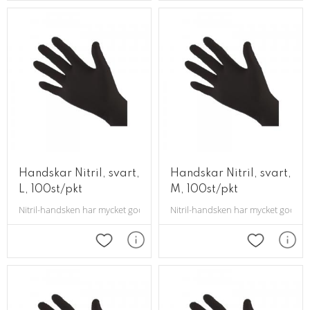
Handskar Nitril, svart,
Handskar Nitril, svart,
L, 100st/pkt
M, 100st/pkt
Nitril-handsken har mycket god passform.
Nitril-handsken har mycket god pa
Lägg till i favoriter
Lägg till i 