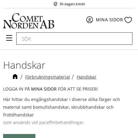
30-dagars kredit
Meny
Fav
MINA SIDOR
Handskar
Förbrukningsmaterial
Handskar
LOGGA IN PÅ
MINA SIDOR
FÖR ATT SE PRISER!
Här hittar du engångshandskar i diverse olika färger och
material samt bomullshandskar, skrubbhandskar och
frottéhandskar
som används vid paraffinbehandlingar.
Vi erbjuder skyddshandskar med eller utan puder, i nitril, vinyl