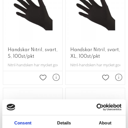
Handskar Nitril, svart,
Handskar Nitril, svart,
S, 100st/pkt
XL, 100st/pkt
Nitril-handsken har mycket god passform.
Nitril-handsken har mycket god pa
Lägg till i favoriter
Lägg till i 
Consent
Details
About