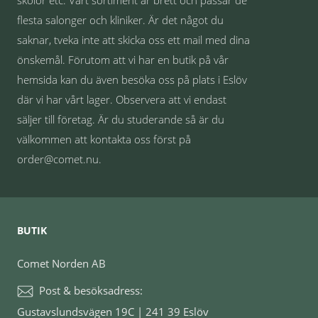
skolor etc. Vårt sortiment är brett och passar de
flesta salonger och kliniker. Är det något du
saknar, tveka inte att skicka oss ett mail med dina
önskemål. Förutom att vi har en butik på vår
hemsida kan du även besöka oss på plats i Eslöv
där vi har vårt lager. Observera att vi endast
säljer till företag. Är du studerande så är du
välkommen att kontakta oss först på
order@comet.nu.
BUTIK
Comet Norden AB
Post & besöksadress:
Gustavslundsvägen 19C | 241 39 Eslöv