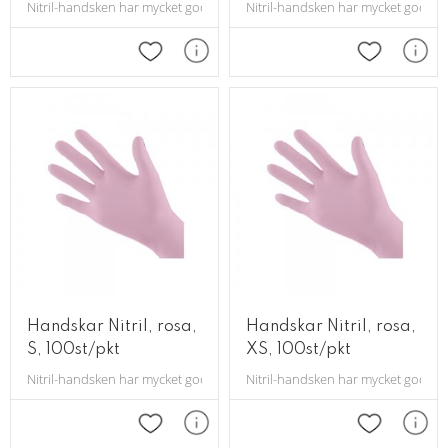
Nitril-handsken har mycket god passform.
Nitril-handsken har mycket god pa
Lägg till i favoriter
Lägg till i 
Handskar Nitril, rosa,
Handskar Nitril, rosa,
S, 100st/pkt
XS, 100st/pkt
Nitril-handsken har mycket god passform.
Nitril-handsken har mycket god pa
Lägg till i favoriter
Lägg till i 