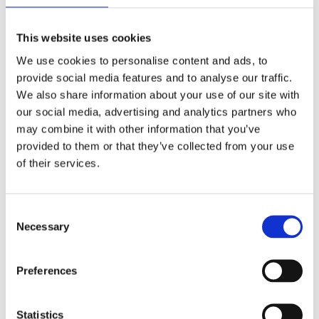
This website uses cookies
We use cookies to personalise content and ads, to
Handskar Vinyl,
Massage/Skrubbhand
provide social media features and to analyse our traffic.
fthalatfri, storlek XS,
ske, 2 st
We also share information about your use of our site with
100st/pkt
Vita massage/skrubbhandskar i nylo
our social media, advertising and analytics partners who
Smidiga engångshandskar i vinyl. Innehåller inte några latexproteiner, ftal
may combine it with other information that you’ve
provided to them or that they’ve collected from your use
Lägg till i favoriter
Lägg till i 
of their services.
Consent
Necessary
Selection
Preferences
Statistics