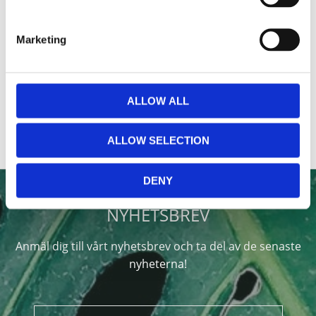
Paraffinbehandlingar
Skyddshandske PE
Marketing
- Frottéhandskar
transparent 100st
Värmeisolerande frottéhandskar till paraffinbehandlingar.
Passar utmärkt till frisörer, städ oc
ALLOW ALL
Lägg till i favoriter
Lägg till i 
ALLOW SELECTION
DENY
NYHETSBREV
Anmäl dig till vårt nyhetsbrev och ta del av de senaste
nyheterna!