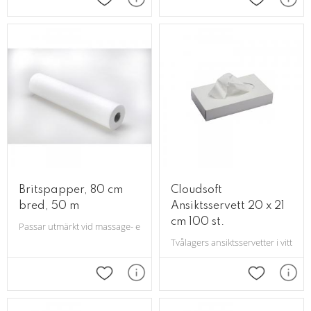
Lägg till i favoriter
Lägg till i 
Britspapper, 80 cm
Cloudsoft
bred, 50 m
Ansiktsservett 20 x 21
cm 100 st.
Passar utmärkt vid massage- eller kroppsbehandlingar. 80cm bred.
Tvålagers ansiktsservetter i vitt, 10
Lägg till i favoriter
Lägg till i 