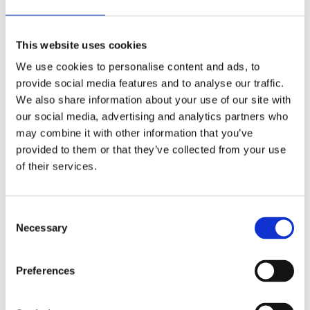
This website uses cookies
We use cookies to personalise content and ads, to
provide social media features and to analyse our traffic.
We also share information about your use of our site with
Handduk Nonwoven
Pappershanddukar,
our social media, advertising and analytics partners who
70x40 cm - (50st)
190 st / pkt
may combine it with other information that you’ve
Handduk Nonwoven. Går ej sönder, kan doppas i vatten och kramas ur. 
Pappershanddukar för dispenser (a
provided to them or that they’ve collected from your use
of their services.
Lägg till i favoriter
Lägg till i 
Consent
Necessary
Selection
Preferences