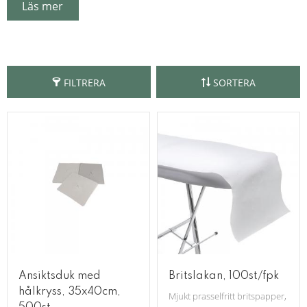
Läs mer
Vi har även dispensrar och hållare för att underlätta för dig,
både i arbetet och städningen.
FILTRERA
SORTERA
Ansiktsduk med
Britslakan, 100st/fpk
hålkryss, 35x40cm,
Mjukt prasselfritt britspapper, färd