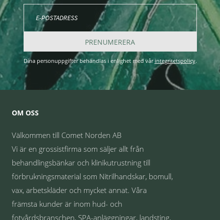
PRENUMERERA
Dina personuppgifter behandlas i enlighet med vår
integritetspolicy
.
OM OSS
Välkommen till Comet Norden AB
Vi är en grossistfirma som säljer allt från
behandlingsbänkar och klinikutrustning till
förbrukningsmaterial som Nitrilhandskar, bomull,
vax, arbetskläder och mycket annat. Våra
främsta kunder är inom hud- och
fotvårdsbranschen, SPA-anläggningar, landsting,