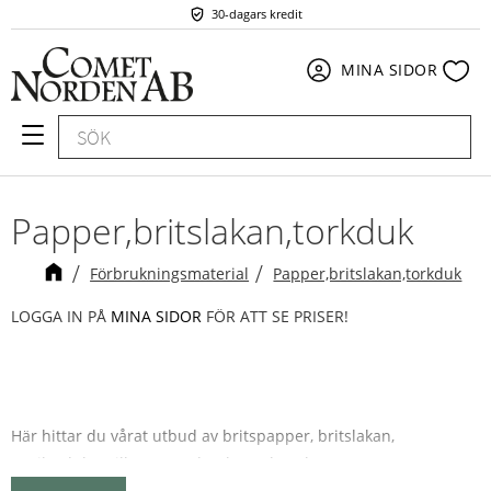
30-dagars kredit
Meny
Fav
MINA SIDOR
Papper,britslakan,torkduk
Förbrukningsmaterial
Papper,britslakan,torkduk
LOGGA IN PÅ
MINA SIDOR
FÖR ATT SE PRISER!
Här hittar du vårat utbud av britspapper, britslakan,
ansiktsdukar till massagebänkar och torkpapper,
så att du kan hålla hygieniskt, rent och snyggt för dina kunder.