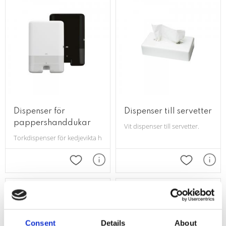
Dispenser för
Dispenser till servetter
pappershanddukar
Vit dispenser till servetter.
Torkdispenser för kedjevikta handdukar (Art nr 100164).
Lägg till i favoriter
Lägg till i 
Consent
Details
About