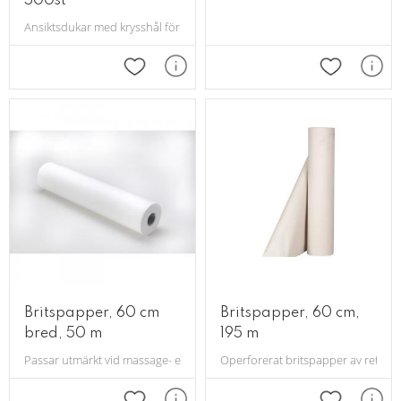
500st
Ansiktsdukar med krysshål för din massagebänk, i nonwoven material.
Lägg till i favoriter
Lägg till i 
Britspapper, 60 cm
Britspapper, 60 cm,
bred, 50 m
195 m
Passar utmärkt vid massage- eller kroppsbehandlingar.
Operforerat britspapper av returf