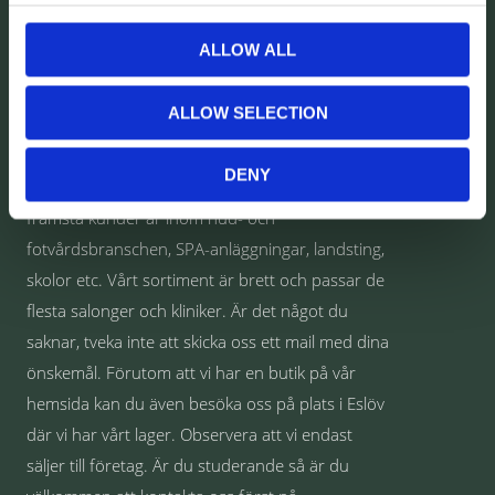
OM OSS
ALLOW ALL
Välkommen till Comet Norden AB
Vi är en grossistfirma som säljer allt från
ALLOW SELECTION
behandlingsbänkar och klinikutrustning till
förbrukningsmaterial som Nitrilhandskar, bomull,
DENY
vax, arbetskläder och mycket annat. Våra
främsta kunder är inom hud- och
fotvårdsbranschen, SPA-anläggningar, landsting,
skolor etc. Vårt sortiment är brett och passar de
flesta salonger och kliniker. Är det något du
saknar, tveka inte att skicka oss ett mail med dina
önskemål. Förutom att vi har en butik på vår
hemsida kan du även besöka oss på plats i Eslöv
där vi har vårt lager. Observera att vi endast
säljer till företag. Är du studerande så är du