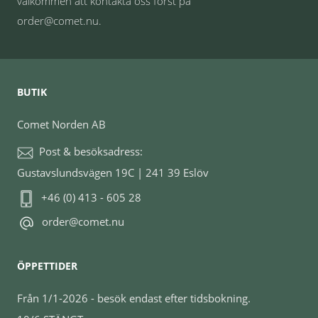
välkommen att kontakta oss först på
order@comet.nu.
BUTIK
Comet Norden AB
Post & besöksadress:
Gustavslundsvägen 19C | 241 39 Eslöv
+46 (0) 413 - 605 28
order@comet.nu
ÖPPETTIDER
Från 1/1-2026 - besök endast efter tidsbokning.