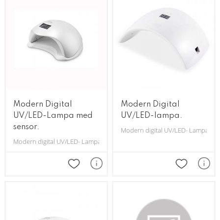
Modern Digital
Modern Digital
UV/LED-Lampa med
UV/LED-lampa.
sensor.
Modern digital UV/LED- Lampa för
Modern digital UV/LED- Lampa för manikyr/pedikyr.
Lägg till i favoriter
Lägg till i 