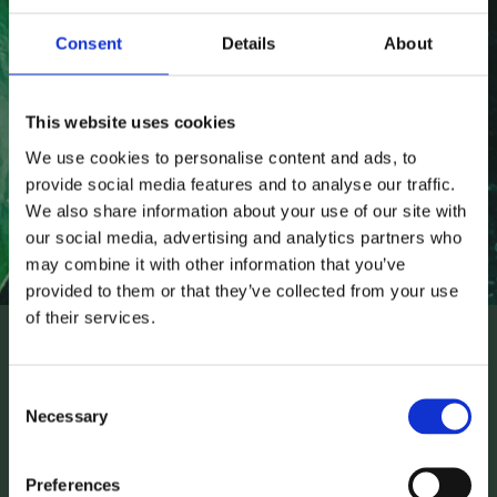
Anmäl dig till vårt nyhetsbrev och ta del av de senaste
nyheterna!
Consent
Details
About
This website uses cookies
We use cookies to personalise content and ads, to
provide social media features and to analyse our traffic.
PRENUMERERA
We also share information about your use of our site with
our social media, advertising and analytics partners who
Dina personuppgifter behandlas i enlighet med vår
integritetspolicy
.
may combine it with other information that you’ve
provided to them or that they’ve collected from your use
of their services.
OM OSS
Consent
Välkommen till Comet Norden AB
Necessary
Selection
Vi är en grossistfirma som säljer allt från
behandlingsbänkar och klinikutrustning till
Preferences