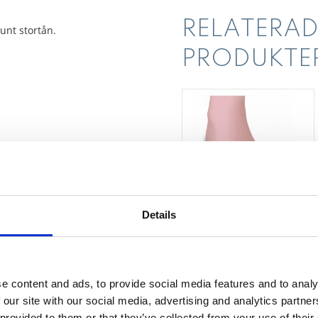
RELATERAD
unt stortån.
PRODUKTE
Details
Silogel Tåspridare
med halux valgus
Tåspridare med Halux valgus s
e content and ads, to provide social media features and to analy
 our site with our social media, advertising and analytics partn
 provided to them or that they’ve collected from your use of their