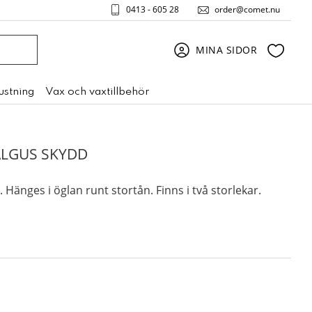
0413 - 605 28
order@comet.nu
Favori
MINA SIDOR
rustning
Vax och vaxtillbehör
ALGUS SKYDD
Hänges i öglan runt stortån. Finns i två storlekar.