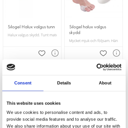
Silogel Halux valgus tunn
Silogel halux valgus
skydd
​Halux valgus skydd. Tunt material, ca 2 mm.
Mycket mjuk och följsam. Hänges i ög
Lägg till i favoriter
Lägg till i f
Consent
Details
About
This website uses cookies
We use cookies to personalise content and ads, to
provide social media features and to analyse our traffic.
We also share information about your use of our site with