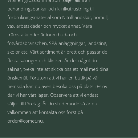
Vi är en grossistfirma som säljer allt från
behandlingsbänkar och klinikutrustning till
förbrukningsmaterial som Nitrilhandskar, bomull,
vax, arbetskläder och mycket annat. Våra
främsta kunder är inom hud- och
fotvårdsbranschen, SPA-anläggningar, landsting,
skolor etc. Vårt sortiment är brett och passar de
flesta salonger och kliniker. Är det något du
saknar, tveka inte att skicka oss ett mail med dina
önskemål. Förutom att vi har en butik på vår
hemsida kan du även besöka oss på plats i Eslöv
där vi har vårt lager. Observera att vi endast
säljer till företag. Är du studerande så är du
välkommen att kontakta oss först på
order@comet.nu.