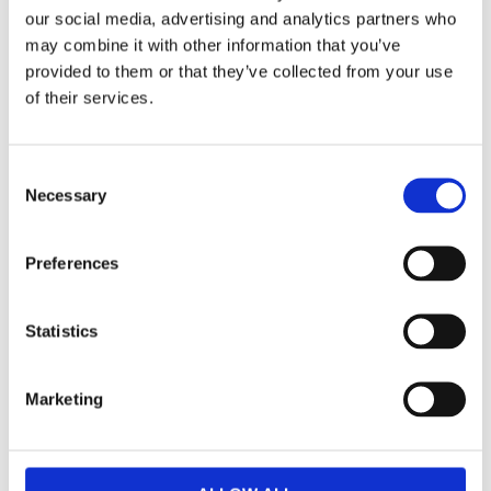
Silogel tåspridare -
Silogel tåspridare - liten
our social media, advertising and analytics partners who
medium
Tillverkad av mjuk elastisk och fuk
may combine it with other information that you’ve
Tillverkad av mjuk elastisk och fuktande Deramed gel.
provided to them or that they’ve collected from your use
of their services.
Lägg till i favoriter
Lägg till i f
Consent
Necessary
Selection
Preferences
Statistics
Marketing
Silogel tåspridare - stor
Tåspridare liten, 10 st
Tillverkad av mjuk elastisk och fuktande Deramed gel.
Tåspridare av skumplast.