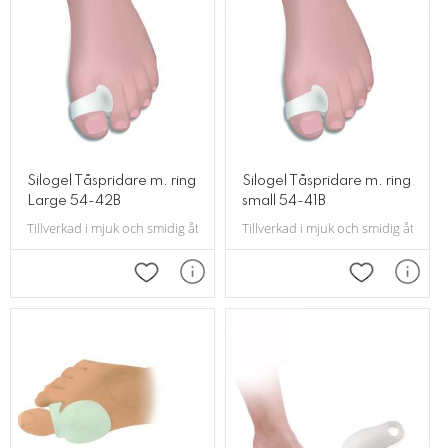
Silogel Tåspridare m. ring
Silogel Tåspridare m. ring
Large 54-42B
small 54-41B
Tillverkad i mjuk och smidig återfuktande Deramed gel, är det en kombinat
Tillverkad i mjuk och smidig återfu
Lägg till i favoriter
Lägg till i f