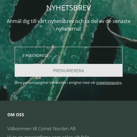
NYHETSBREV
Anmäl dig till vårt nyhetsbrev och ta del av de senaste
nyheterna!
PRENUMERERA
Dina personuppgifter behandlas i enlighet med vår
integritetspolicy
.
OM OSS
Välkommen till Comet Norden AB