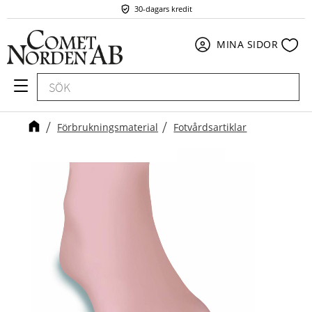
30-dagars kredit
Meny
Fav
MINA SIDOR
Förbrukningsmaterial
Fotvårdsartiklar