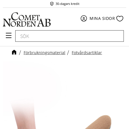
30-dagars kredit
Meny
Fav
MINA SIDOR
Förbrukningsmaterial
Fotvårdsartiklar