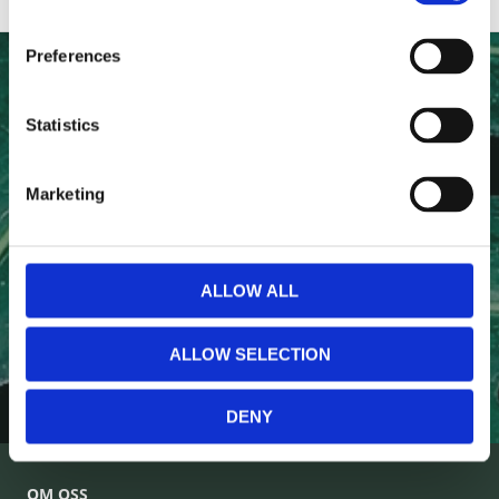
Preferences
NYHETSBREV
Statistics
Anmäl dig till vårt nyhetsbrev och ta del av de senaste
nyheterna!
Marketing
ALLOW ALL
PRENUMERERA
ALLOW SELECTION
Dina personuppgifter behandlas i enlighet med vår
integritetspolicy
.
DENY
OM OSS