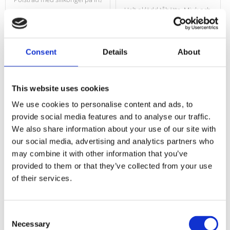
Helt oklädd tåhätta. Mjuk och smidig.
Lägg till i favoriter
Lägg till i f
Consent
Details
About
Omdömen
This website uses cookies
We use cookies to personalise content and ads, to
Du
provide social media features and to analyse our traffic.
We also share information about your use of our site with
our social media, advertising and analytics partners who
may combine it with other information that you’ve
provided to them or that they’ve collected from your use
of their services.
Consent
Necessary
Selection