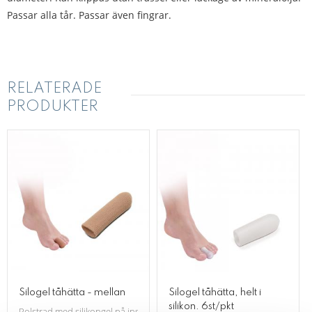
Passar alla tår. Passar även fingrar.
RELATERADE
PRODUKTER
Silogel tåhätta - mellan
Silogel tåhätta, helt i
silikon. 6st/pkt
Polstrad med silikongel på insidan. Passar även fingrar.