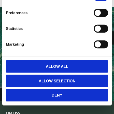
Preferences
NYHETSBREV
Statistics
Anmäl dig till vårt nyhetsbrev och ta del av de senaste
nyheterna!
Marketing
ALLOW ALL
PRENUMERERA
ALLOW SELECTION
Dina personuppgifter behandlas i enlighet med vår
integritetspolicy
.
DENY
OM OSS