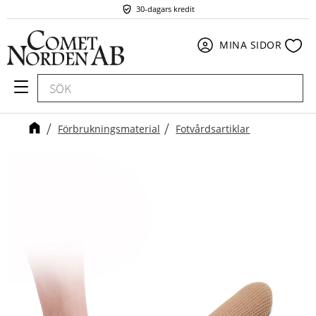
30-dagars kredit
Meny
Fav
MINA SIDOR
Förbrukningsmaterial
Fotvårdsartiklar