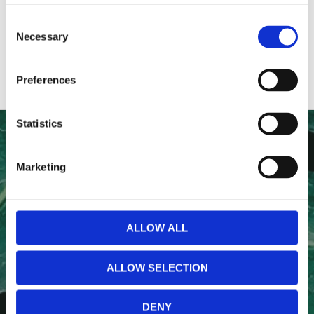
Consent
Necessary
Selection
Preferences
Statistics
NYHETSBREV
Marketing
Anmäl dig till vårt nyhetsbrev och ta del av de senaste
nyheterna!
ALLOW ALL
ALLOW SELECTION
PRENUMERERA
DENY