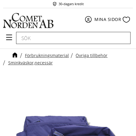
30-dagars kredit
Meny
Fav
MINA SIDOR
Förbrukningsmaterial
Övriga tillbehör
Sminkväskor,necessär