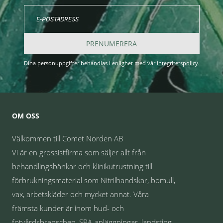
PRENUMERERA
Dina personuppgifter behandlas i enlighet med vår
integritetspolicy
.
OM OSS
Välkommen till Comet Norden AB
Vi är en grossistfirma som säljer allt från
behandlingsbänkar och klinikutrustning till
förbrukningsmaterial som Nitrilhandskar, bomull,
vax, arbetskläder och mycket annat. Våra
främsta kunder är inom hud- och
fotvårdsbranschen, SPA-anläggningar, landsting,