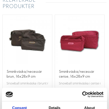
RELATERADE
PRODUKTER
Sminkväska/necessär
Sminkväska/necessär
brun, 16x28x9 cm
cerise, 16x28x9 cm
Snowball sminkväska i brunt med ett ytterfack,ett innerfack med ett mindre
Snowball sminkväska i cerise med ett
Lägg till i favoriter
Lägg till i f
Consent
Details
About