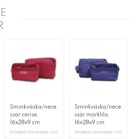
E
R
Sminkväska/nece
Sminkväska/nece
ssär cerise,
ssär mörklila,
16x28x9 cm
16x28x9 cm
 ett ytterfack,ett innerfack med ett mindre extrafack i på ena sidan, och ett k
Snowball sminkväska i cerise med ett ytterfack,ett innerfack med ett mindr
Snowball sminkväska i mörklila med et