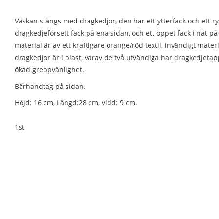
Väskan stängs med dragkedjor, den har ett ytterfack och ett r
dragkedjeförsett fack på ena sidan, och ett öppet fack i nät p
material är av ett kraftigare orange/röd textil, invändigt materi
dragkedjor är i plast, varav de två utvändiga har dragkedjeta
ökad greppvänlighet.
Bärhandtag på sidan.
Höjd: 16 cm, Längd:28 cm, vidd: 9 cm.
1st