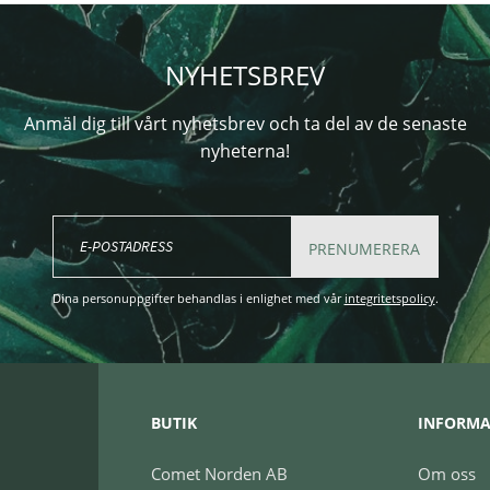
NYHETSBREV
Anmäl dig till vårt nyhetsbrev och ta del av de senaste
nyheterna!
PRENUMERERA
Dina personuppgifter behandlas i enlighet med vår
integritetspolicy
.
BUTIK
INFORMA
Comet Norden AB
Om oss