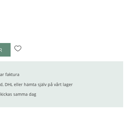
R
Lägg till i favoriter
ar faktura
, DHL eller hämta själv på vårt lager
 skickas samma dag