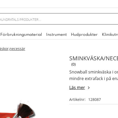
Förbrukningsmaterial
Instrument
Hudprodukter
Klinikut
äskor,necessär
SMINKVÄSKA/NECE
0
Snowball sminkväska i or
mindre extrafack i på ena
Läs mer
Artikelnr
128087