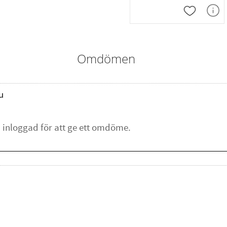
Lägg till i
Omdömen
u