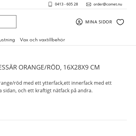
0413 - 605 28
order@comet.nu
Favori
MINA SIDOR
rustning
Vax och vaxtillbehör
SSÄR ORANGE/RÖD, 16X28X9 CM
ange/röd med ett ytterfack,ett innerfack med ett
 sidan, och ett kraftigt nätfack på andra.