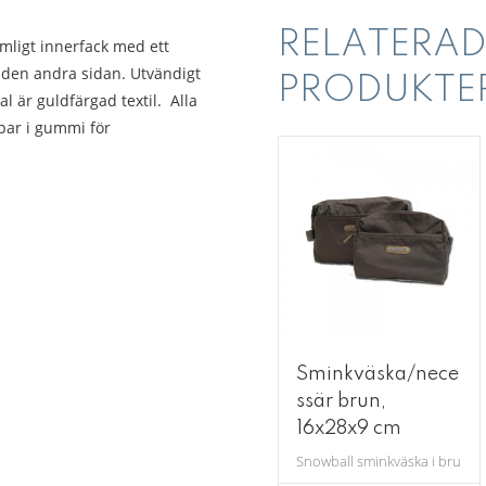
RELATERAD
ymligt innerfack med ett
å den andra sidan. Utvändigt
PRODUKTE
al är guldfärgad textil. Alla
ppar i gummi för
Sminkväska/nece
ssär brun,
16x28x9 cm
Snowball sminkväska i brunt med