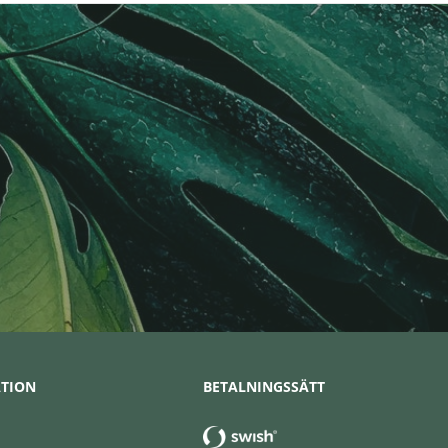
TION
BETALNINGSSÄTT