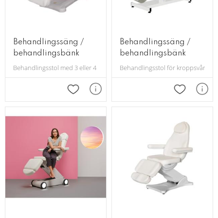
Behandlingssäng /
Behandlingssäng /
behandlingsbänk
behandlingsbänk
Behandlingsstol med 3 eller 4 motorer och reset funktion. Lämpar sig bra 
Behandlingsstol för kroppsvård. H
Lägg till i favoriter
Lägg till i 