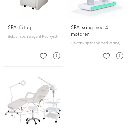
SPA-fåtölj
SPA-säng med 4
motorer
Bekväm och elegant Pedikyrstol - SPA
Elektrisk spabänk med värme, LED
Lägg till i favoriter
Lägg till i 