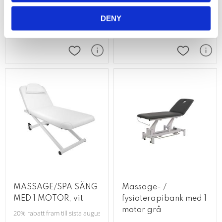
behandlingsbänk med
delade ben
4 motorer
Behandlingsstol för fotvård, finns 
DENY
Stabil och ergonomisk behandlingsbänk för professionell användning.
Lägg till i favoriter
Lägg till i 
MASSAGE/SPA SÄNG
Massage- /
MED 1 MOTOR, vit
fysioterapibänk med 1
motor grå
20% rabatt fram till sista augusti! Passar till massage, SPA behandlingar,