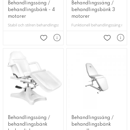
Behandlingssäng /
Behandlingssäng /
behandlingsbänk - 4
behandlingsbänk 3
motorer
motorer
Stabil och stilren behandlingssäng för hudvård.
Funktionell behandlingssäng med 
Lägg till i favoriter
Lägg till i 
Behandlingssäng /
Behandlingssäng /
behandlingsbänk
behandlingsbänk