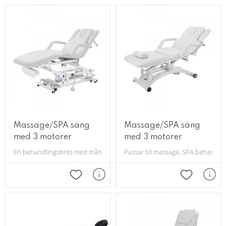
Massage/SPA säng
Massage/SPA säng
med 3 motorer
med 3 motorer
En behandlingsbrits med många funktioner. Passar till massage, SPA beha
Passar till massage, SPA behandlinga
Lägg till i favoriter
Lägg till i 