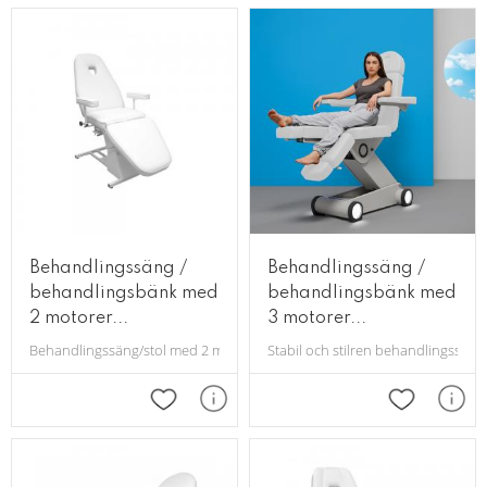
Behandlingssäng /
Behandlingssäng /
behandlingsbänk med
behandlingsbänk med
2 motorer...
3 motorer...
Behandlingssäng/stol med 2 motorer för upp och ned reglering, samt vink
Stabil och stilren behandlingssäng 
Lägg till i favoriter
Lägg till i 