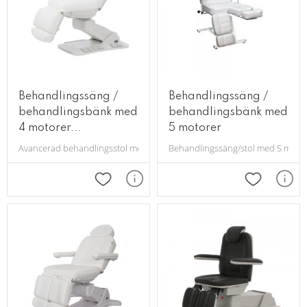
Behandlingssäng /
Behandlingssäng /
behandlingsbänk med
behandlingsbänk med
4 motorer...
5 motorer
Avancerad behandlingsstol med en mycket stabil struktur, speciellt utform
Behandlingssäng/stol med 5 motore
Lägg till i favoriter
Lägg till i 