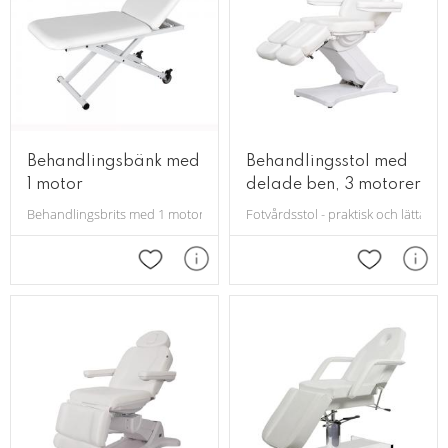
Behandlingsbänk med
Behandlingsstol med
1 motor
delade ben, 3 motorer
Behandlingsbrits med 1 motor och hjul
Fotvårdsstol - praktisk och l
Lägg till i favoriter
Lägg till i 