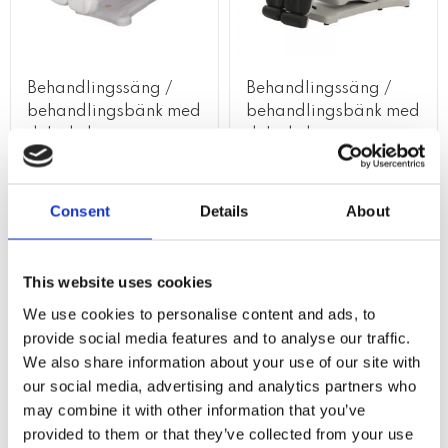
Behandlingssäng /
Behandlingssäng /
behandlingsbänk med
behandlingsbänk med
delade be...
delade be...
Behandlingsstol med 3 eller 5 motorer, delade ben. Till fotvård, hudvår
Behandlingsstol med delade ben för
Consent
Details
About
Lägg till i favoriter
Lägg till i 
DEMOPRODUKT
This website uses cookies
We use cookies to personalise content and ads, to
provide social media features and to analyse our traffic.
We also share information about your use of our site with
our social media, advertising and analytics partners who
may combine it with other information that you’ve
provided to them or that they’ve collected from your use