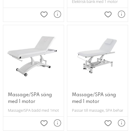
Elektrisk bänk med 1 motor
Lägg till i favoriter
Lägg till i 
Massage/SPA säng
Massage/SPA säng
med 1 motor
med 1 motor
Massage/SPA bädd med 1motor för höjning och sänkning.
Passar till massage, SPA behandlinga
Lägg till i favoriter
Lägg till i 