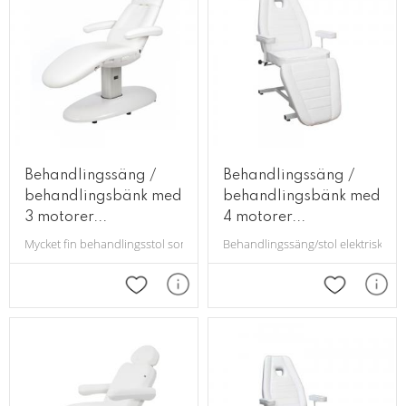
Behandlingssäng /
Behandlingssäng /
behandlingsbänk med
behandlingsbänk med
3 motorer...
4 motorer...
Mycket fin behandlingsstol som lämpar sig bra till t ex hudvård, tandble
Behandlingssäng/stol elektriskt re
Lägg till i favoriter
Lägg till i 