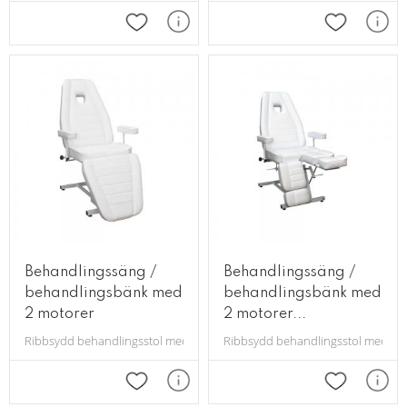
Lägg till i favoriter
Lägg till i 
Behandlingssäng /
Behandlingssäng /
behandlingsbänk med
behandlingsbänk med
2 motorer
2 motorer...
Ribbsydd behandlingsstol med 2 motorer för upp och ned reglering, samt
Ribbsydd behandlingsstol med 2 mot
Lägg till i favoriter
Lägg till i 