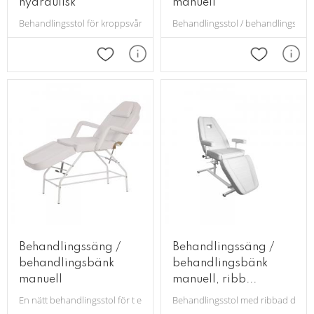
hydraulisk
manuell
Behandlingsstol för kroppsvård. Finns i vit eller svart färg. Höj- & sänk
Behandlingsstol / behandlingsbänk
Lägg till i favoriter
Lägg till i 
Behandlingssäng /
Behandlingssäng /
behandlingsbänk
behandlingsbänk
manuell
manuell, ribb...
En nätt behandlingsstol för t ex hudvård. Med ansiktshål, avtagbara ar
Behandlingsstol med ribbad dyna 